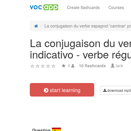
Create flashcards
Courses
La conjugaison du verbe espagnol 'caminar' pre
La conjugaison du ver
indicativo - verbe régu
0
10 flashcards
lack
start learning
download mp3
Question