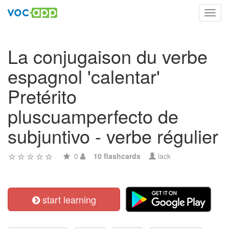
Toggl
navig
La conjugaison du verbe
espagnol 'calentar'
Pretérito
pluscuamperfecto de
subjuntivo - verbe régulier
0
10 flashcards
lack
start learning