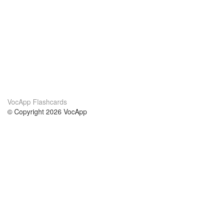
VocApp Flashcards
© Copyright 2026 VocApp
02-798 Mielczarskiego 8/58
Warsaw, Poland (EU)