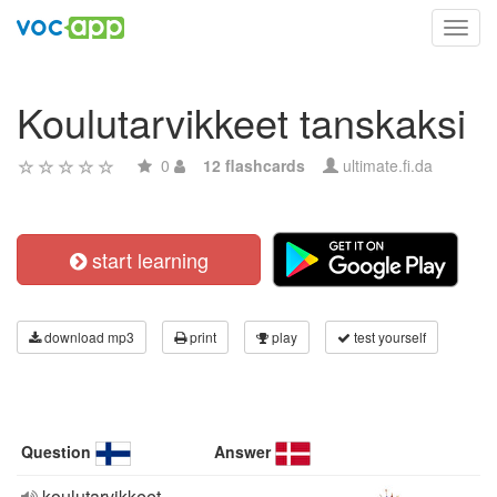
Toggl
navig
Koulutarvikkeet tanskaksi
0
12 flashcards
ultimate.fi.da
start learning
download mp3
print
play
test yourself
Question
Answer
koulutarvikkeet