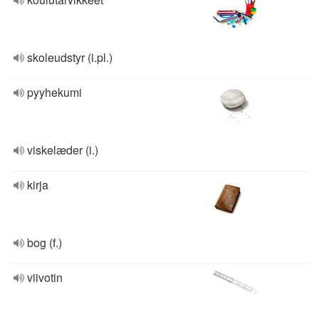
skoleudstyr (i.pl.)
pyyhekumi
viskelæder (i.)
kirja
bog (f.)
viivotin