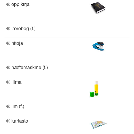
oppikirja
lærebog (f.)
nitoja
hæftemaskine (f.)
liima
lim (f.)
kartasto