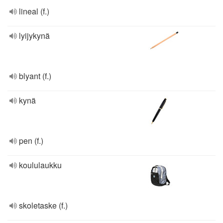
lineal (f.)
lyijykynä
blyant (f.)
kynä
pen (f.)
koululaukku
skoletaske (f.)