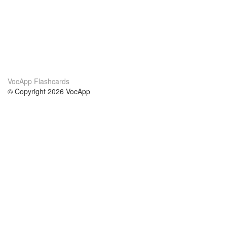
VocApp Flashcards
© Copyright 2026 VocApp
02-798 Mielczarskiego 8/58
Warsaw, Poland (EU)
About Us
Conditions
our team
100% guarantee