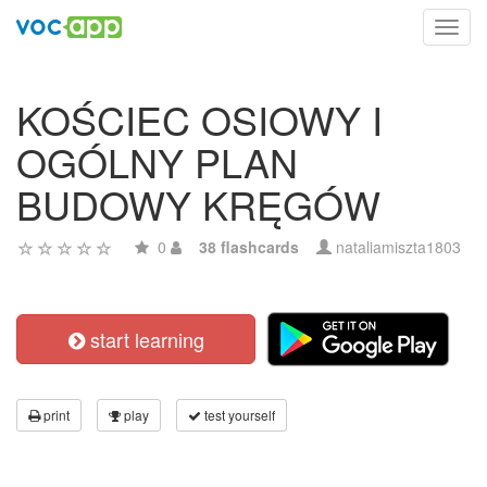
Toggl
navig
KOŚCIEC OSIOWY I
OGÓLNY PLAN
BUDOWY KRĘGÓW
0
38 flashcards
nataliamiszta1803
start learning
print
play
test yourself