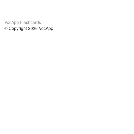
VocApp Flashcards
© Copyright 2026 VocApp
02-798 Mielczarskiego 8/58
Warsaw, Poland (EU)
About Us
Conditions
our team
100% guarantee
Blog
privacy policy
terms
Contact
GDPR
contact