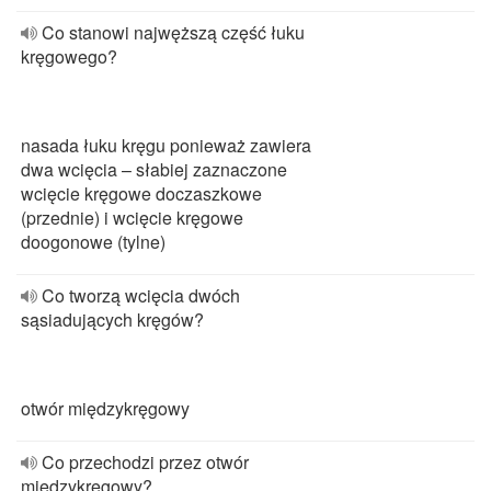
Co stanowi najwęższą część łuku
kręgowego?
nasada łuku kręgu ponieważ zawiera
dwa wcięcia – słabiej zaznaczone
wcięcie kręgowe doczaszkowe
(przednie) i wcięcie kręgowe
doogonowe (tylne)
Co tworzą wcięcia dwóch
sąsiadujących kręgów?
otwór międzykręgowy
Co przechodzi przez otwór
międzykręgowy?