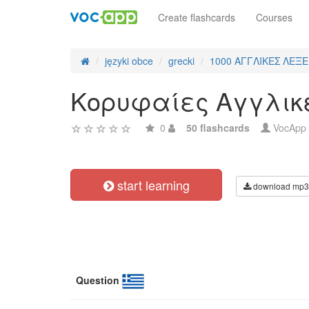
Create flashcards
Courses
języki obce
grecki
1000 ΑΓΓΛΙΚΕΣ ΛΕΞΕ
Κορυφαίες Αγγλικές
0
50 flashcards
VocApp
start learning
download mp3
Question