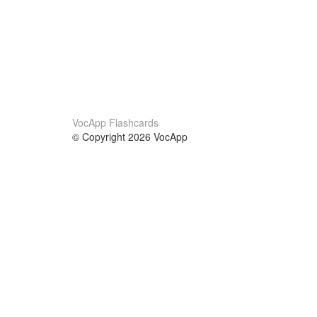
VocApp Flashcards
© Copyright 2026 VocApp
02-798 Mielczarskiego 8/58
Warsaw, Poland (EU)