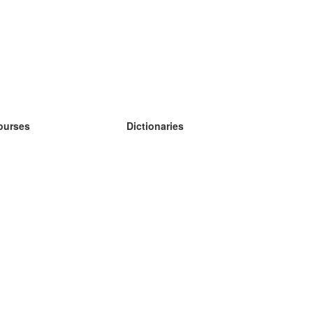
ourses
Dictionaries
earn German
earn Spanish
earn French
earn Russian
earn Norwegian
earn Swedish