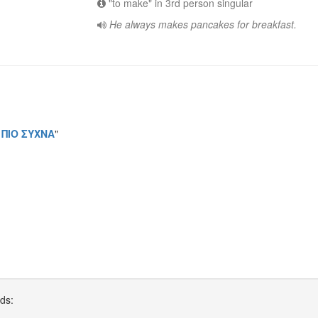
"to make" in 3rd person singular
He always makes pancakes for breakfast.
 ΠΙΟ ΣΥΧΝΑ
"
rds: