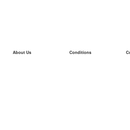
About Us
Conditions
C
our team
100% guarantee
L
Blog
privacy policy
L
terms
L
Contact
GDPR
L
contact
L
More
L
Help
new flashcards
Frequently asked questions
some blogs
a catalogue