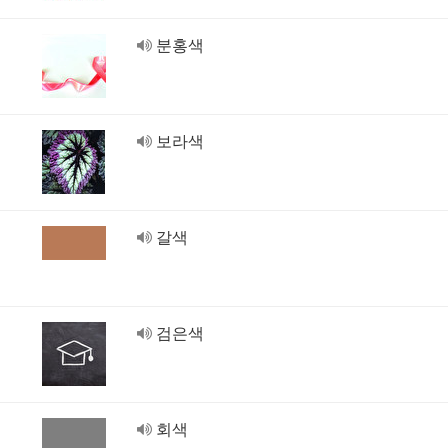
분홍색
보라색
갈색
검은색
회색