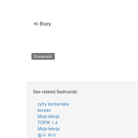
Biały
Koreański
See related flashcards:
cyfry koreańskie
korean
Moja lekcja
TOPIK 1.4
Moja lekcja
필수 부사