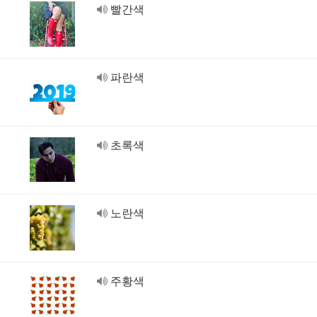
빨간색
파란색
초록색
노란색
주황색