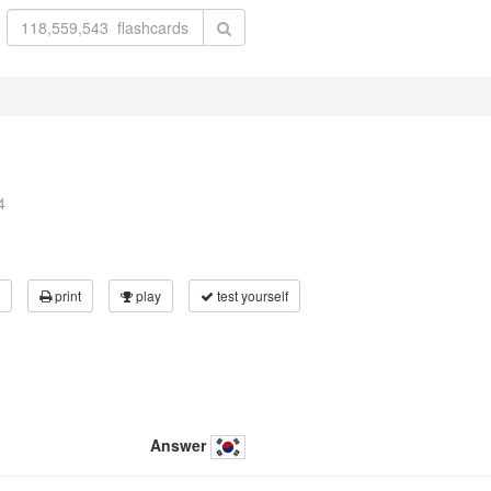
4
print
play
test yourself
Answer