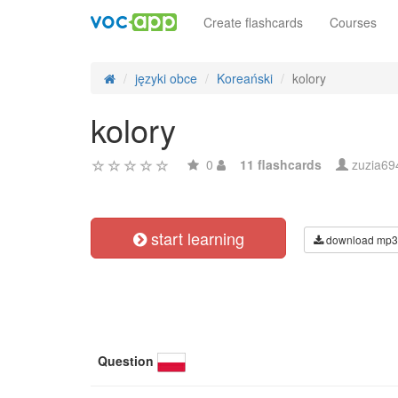
Create flashcards
Courses
języki obce
Koreański
kolory
kolory
0
11 flashcards
zuzia69
start learning
download mp3
Question