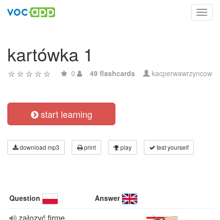
Toggl
navig
kartówka 1
0
49 flashcards
kacperwawrzyncow
start learning
download mp3
print
play
test yourself
Question
Answer
załozyć firmę