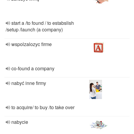
start a /to found / to estabslish
/setup /launch (a company)
wspolzalozyc firme
co-found a company
nabyć inne firmy
to acquire/ to buy /to take over
nabycie