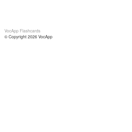
VocApp Flashcards
© Copyright 2026 VocApp
02-798 Mielczarskiego 8/58
Warsaw, Poland (EU)
About Us
Conditions
our team
100% guarantee
Blog
privacy policy
terms
Contact