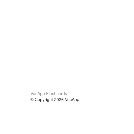
VocApp Flashcards
© Copyright 2026 VocApp
02-798 Mielczarskiego 8/58
Warsaw, Poland (EU)