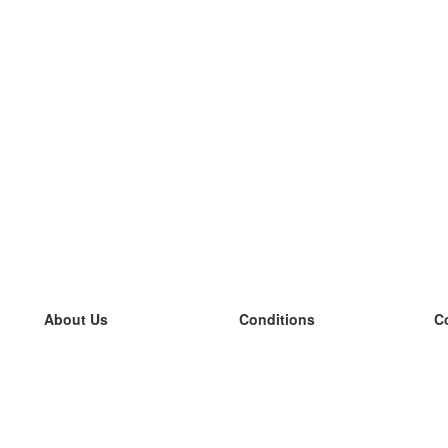
About Us
Conditions
C
our team
100% guarantee
L
Blog
privacy policy
L
terms
L
Contact
GDPR
L
contact
L
More
L