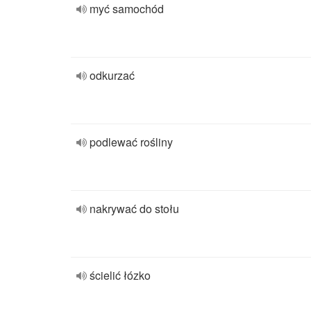
myć samochód
odkurzać
podlewać rośliny
nakrywać do stołu
ścielić łózko