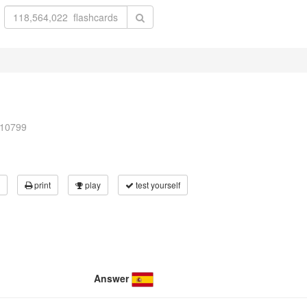
210799
print
play
test yourself
Answer