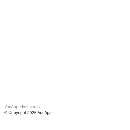
VocApp Flashcards
© Copyright 2026 VocApp
02-798 Mielczarskiego 8/58
Warsaw, Poland (EU)