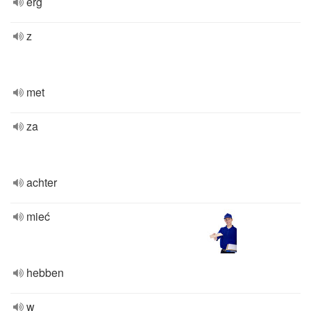
erg
z
met
za
achter
mieć
hebben
w