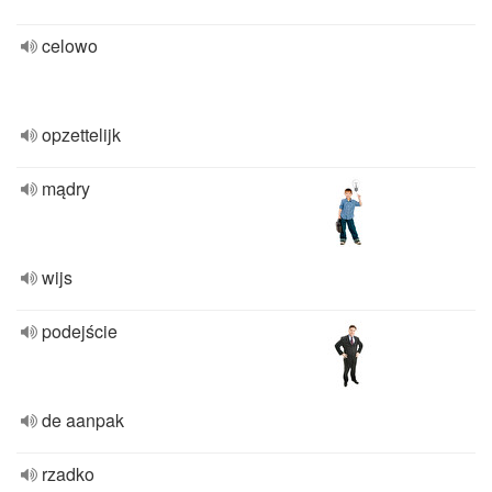
celowo
opzettelijk
mądry
wijs
podejście
de aanpak
rzadko