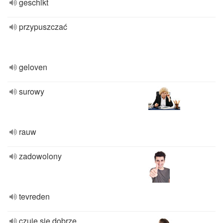
geschikt
przypuszczać
geloven
surowy
rauw
zadowolony
tevreden
czuję się dobrze