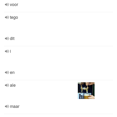
voor
tego
dit
i
en
ale
maar