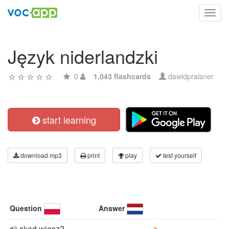
Toggl
navig
Język niderlandzki
0
1,043 flashcards
dawidpraisner
start learning
download mp3
print
play
test yourself
Question
Answer
skąd wiesz?