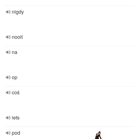
nigdy
nooit
na
op
coś
iets
pod