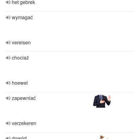
het gebrek
wymagać
vereisen
chociaż
hoewel
zapewniać
verzekeren
dowód