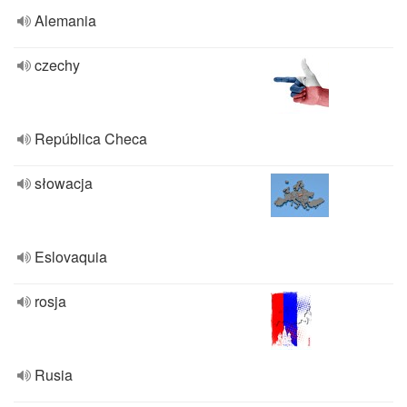
Alemania
czechy
República Checa
słowacja
Eslovaquia
rosja
Rusia