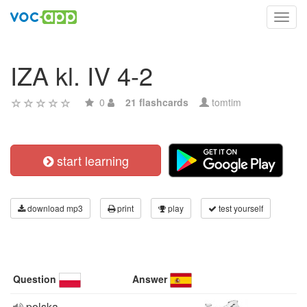
Toggl
navig
IZA kl. IV 4-2
0
21 flashcards
tomtim
start learning
download mp3
print
play
test yourself
Question
Answer
polska