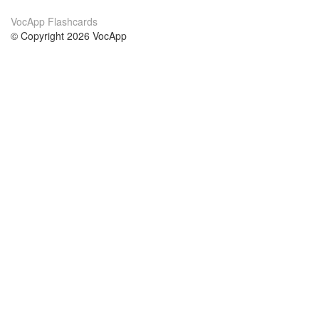
VocApp Flashcards
© Copyright 2026 VocApp
02-798 Mielczarskiego 8/58
Warsaw, Poland (EU)
About Us
Conditions
our team
100% guarantee
Blog
privacy policy
terms
Contact
GDPR
contact
Courses
Help
Learn German
Frequently asked questions