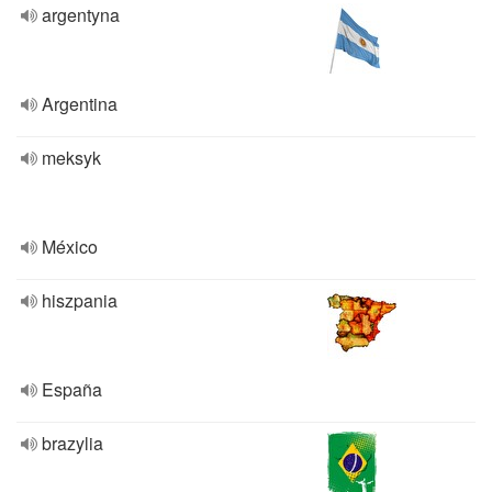
argentyna
Argentina
meksyk
México
hiszpania
España
brazylia