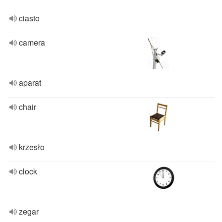
ciasto
camera
aparat
chair
krzesło
clock
zegar