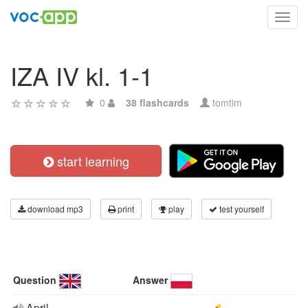
Toggl
navig
IZA IV kl. 1-1
0
38 flashcards
tomtim
start learning
download mp3
print
play
test yourself
Question
Answer
April