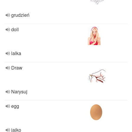
grudzień
doll
lalka
Draw
Narysuj
egg
jajko