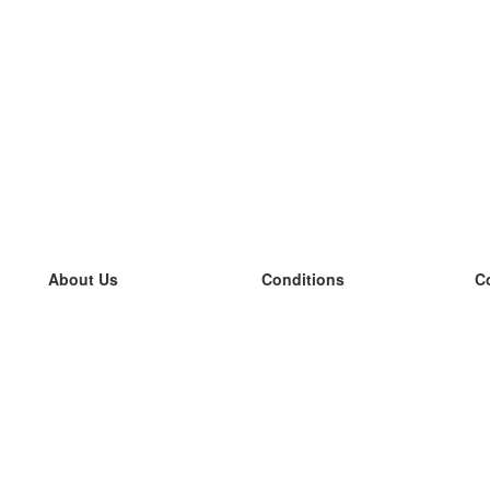
About Us
Conditions
C
our team
100% guarantee
L
Blog
privacy policy
L
terms
L
Contact
GDPR
L
contact
L
More
L
Help
new flashcards
Frequently asked questions
some blogs
a catalogue