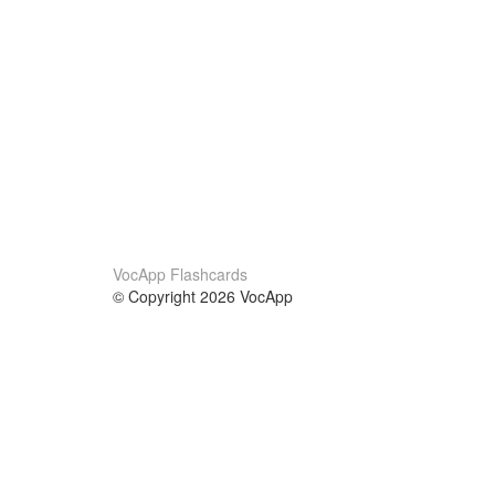
VocApp Flashcards
© Copyright 2026 VocApp
02-798 Mielczarskiego 8/58
Warsaw, Poland (EU)