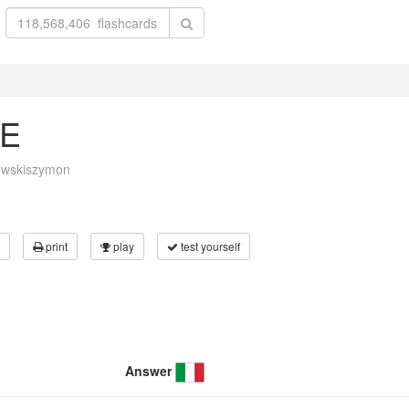
E
owskiszymon
print
play
test yourself
Answer