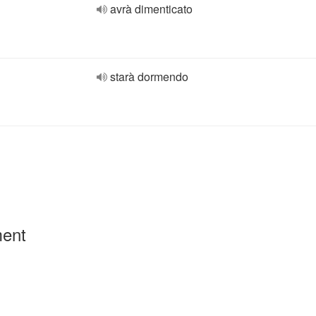
avrà dimenticato
starà dormendo
ment