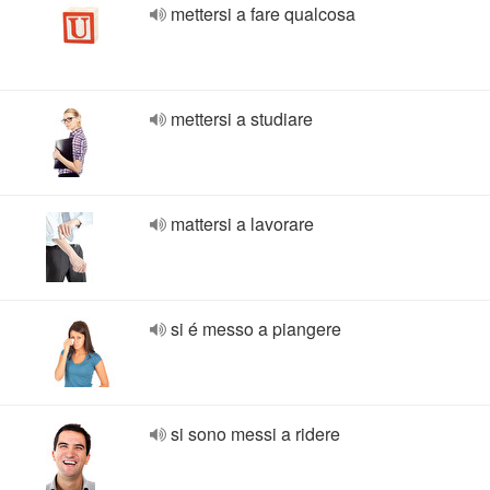
mettersi a fare qualcosa
mettersi a studiare
mattersi a lavorare
si é messo a piangere
si sono messi a ridere