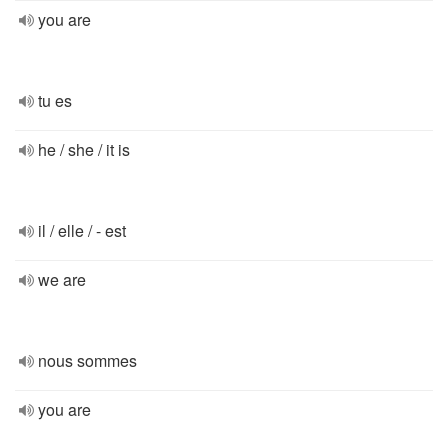
you are
tu es
he / she / it is
il / elle / - est
we are
nous sommes
you are