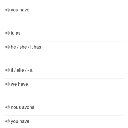
you have
tu as
he / she / it has
il / elle / - a
we have
nous avons
you have