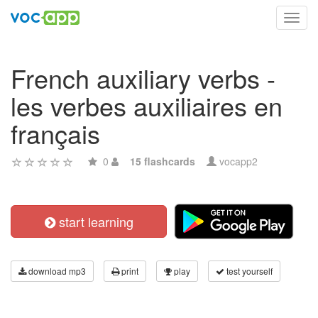
Toggl
navig
French auxiliary verbs -
les verbes auxiliaires en
français
0
15 flashcards
vocapp2
start learning
download mp3
print
play
test yourself