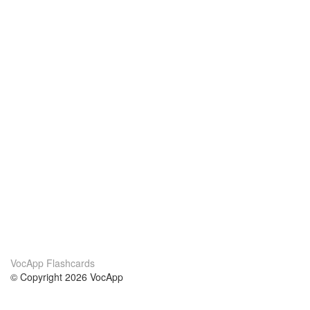
VocApp Flashcards
© Copyright 2026 VocApp
02-798 Mielczarskiego 8/58