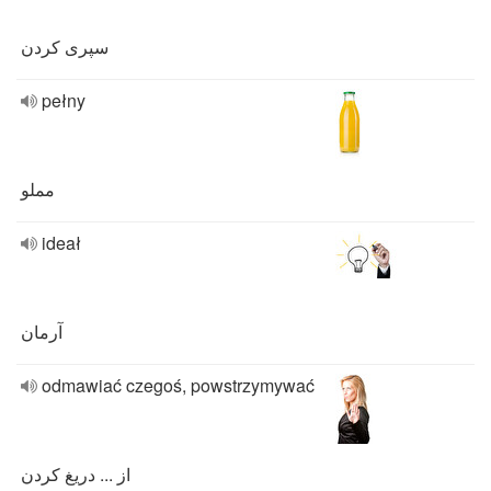
سپری کردن
pełny
مملو
ideał
آرمان
odmawiać czegoś, powstrzymywać
از ... دریغ کردن