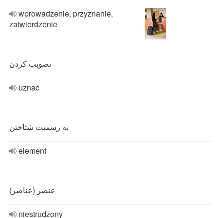
wprowadzenie, przyznanie,
zatwierdzenie
تصویب کردن
uznać
به رسمیت شتاختن
element
عنصر (عناصر)
niestrudzony