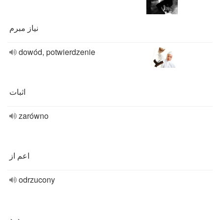
نیاز مبرم
dowód, potwierdzenie
اثبات
zarówno
اعم از
odrzucony
مردود