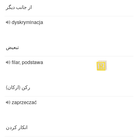
از جانب دیگر
dyskryminacja
تبعیض
filar, podstawa
رکن (ارکان)
zaprzeczać
انکار کردن