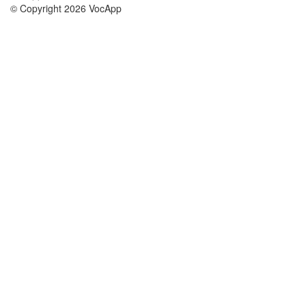
© Copyright 2026 VocApp
02-798 Mielczarskiego 8/58
Warsaw, Poland (EU)
About Us
Conditions
our team
100% guarantee
Blog
privacy policy
terms
Contact
GDPR
contact
Courses
Help
Learn German
Frequently asked questions
Learn Spanish
Learn French