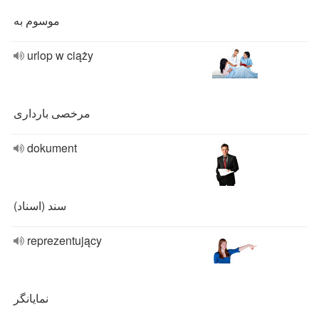
موسوم به
urlop w ciąży
مرخصی بارداری
dokument
سند (اسناد)
reprezentujący
نمایانگر