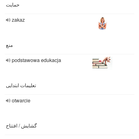
حمایت
zakaz
منع
podstawowa edukacja
تعلیمات ابتدایی
otwarcie
گشایش / افتتاح