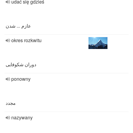
udać się gdzieś
عازم ... شدن
okres rozkwitu
دوران شکوفایی
ponowny
مجدد
nazywany