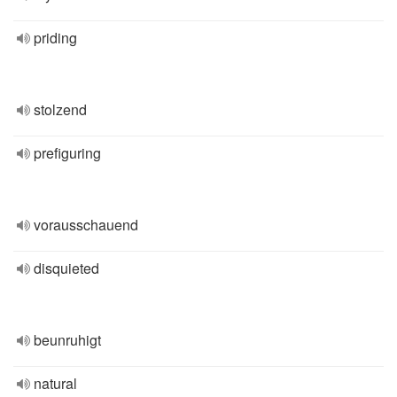
priding
stolzend
prefiguring
vorausschauend
disquieted
beunruhigt
natural