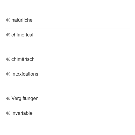
natürliche
chimerical
chimärisch
intoxications
Vergiftungen
invariable