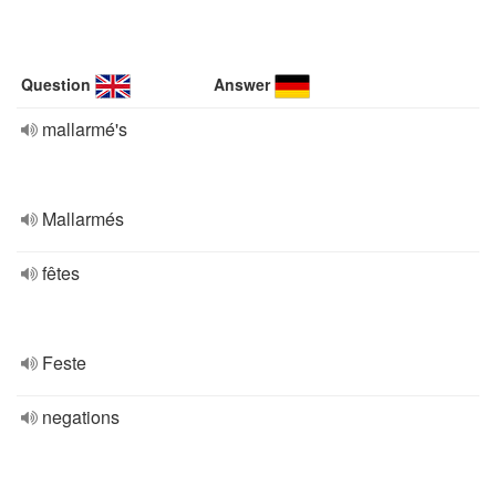
Question
Answer
mallarmé's
Mallarmés
fêtes
Feste
negations