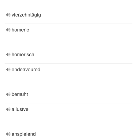
vierzehntägig
homeric
homerisch
endeavoured
bemüht
allusive
anspielend