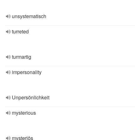
unsystematisch
turreted
turmartig
impersonality
Unpersönlichkeit
mysterious
mysteriös