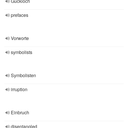
Guckloch
prefaces
Vorworte
symbolists
Symbolisten
irruption
Einbruch
disentangled