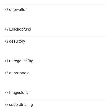
enervation
Erschöpfung
desultory
unregelmäßig
questioners
Fragesteller
subordinating