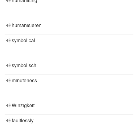
humanising
humanisieren
symbolical
symbolisch
minuteness
Winzigkeit
faultlessly