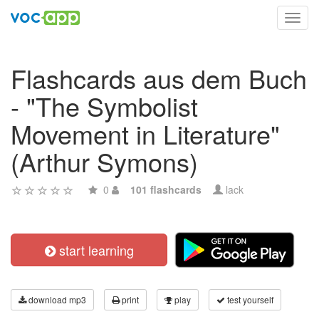
Toggl
navig
Flashcards aus dem Buch
- "The Symbolist
Movement in Literature"
(Arthur Symons)
0
101 flashcards
lack
start learning
download mp3
print
play
test yourself