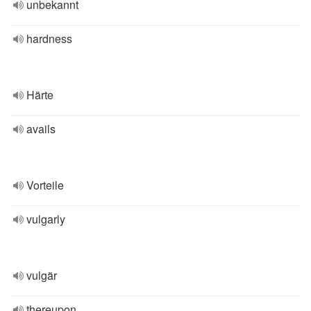
unbekannt
hardness
Härte
avails
Vorteile
vulgarly
vulgär
thereupon