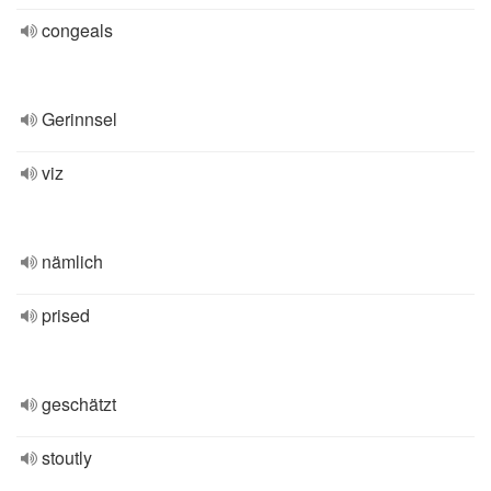
congeals
Gerinnsel
viz
nämlich
prised
geschätzt
stoutly