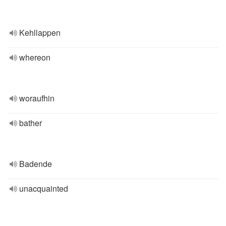
Kehllappen
whereon
woraufhin
bather
Badende
unacquainted