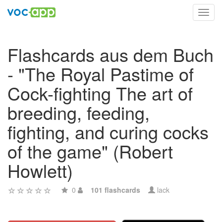
Toggl
navig
Flashcards aus dem Buch
- "The Royal Pastime of
Cock-fighting The art of
breeding, feeding,
fighting, and curing cocks
of the game" (Robert
Howlett)
0
101 flashcards
lack