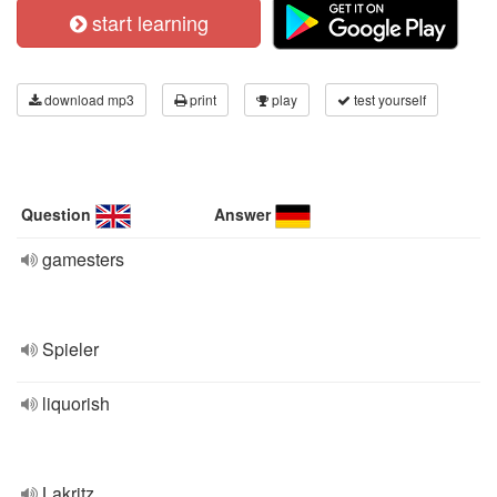
start learning
download mp3
print
play
test yourself
Question
Answer
gamesters
Spieler
liquorish
Lakritz