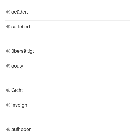
geädert
surfeited
übersättigt
gouty
Gicht
inveigh
aufheben