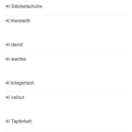
Stöckelschuhe
therewith
damit
warlike
kriegerisch
valour
Tapferkeit