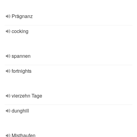
Prägnanz
cocking
spannen
fortnights
vierzehn Tage
dunghill
Misthaufen