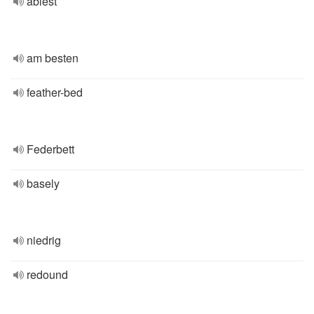
ablest
am besten
feather-bed
Federbett
basely
niedrig
redound