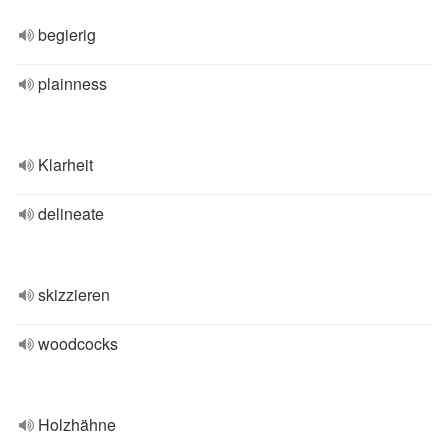
begierig
plainness
Klarheit
delineate
skizzieren
woodcocks
Holzhähne