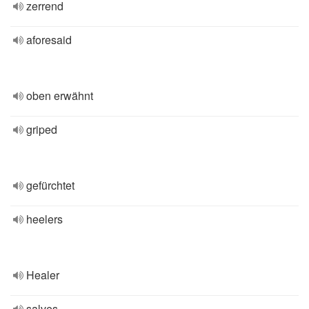
zerrend
aforesaid
oben erwähnt
griped
gefürchtet
heelers
Healer
salves