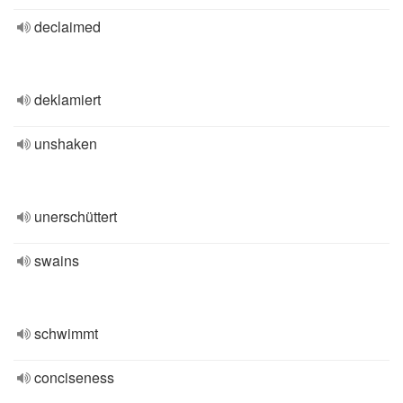
declaimed
deklamiert
unshaken
unerschüttert
swains
schwimmt
conciseness