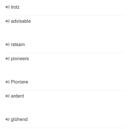
trotz
advisable
ratsam
pioneers
Pioniere
ardent
glühend