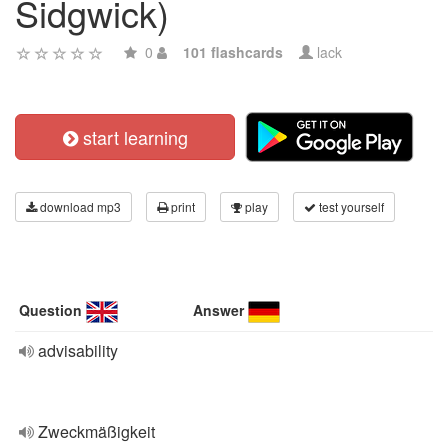
Sidgwick)
0
101 flashcards
lack
start learning
download mp3
print
play
test yourself
Question
Answer
advisability
Zweckmäßigkeit