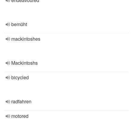
endeavoured
bemüht
mackintoshes
Mackintoshs
bicycled
radfahren
motored