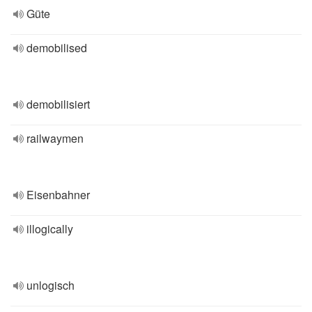
Güte
demobilised
demobilisiert
railwaymen
Eisenbahner
illogically
unlogisch