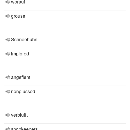
worauf
grouse
Schneehuhn
implored
angefleht
nonplussed
verblüfft
shopkeepers