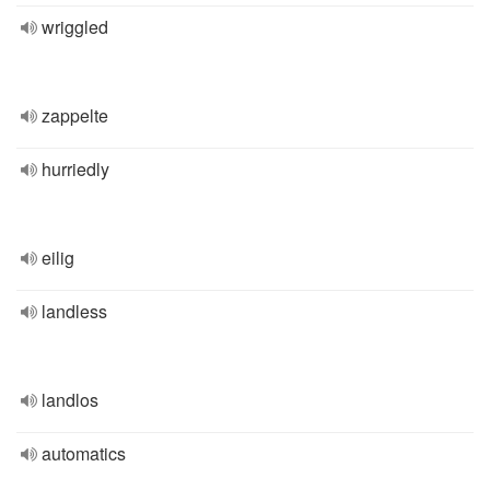
wriggled
zappelte
hurriedly
eilig
landless
landlos
automatics