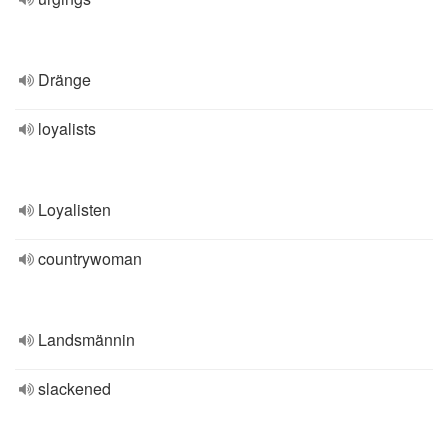
Dränge
loyalists
Loyalisten
countrywoman
Landsmännin
slackened