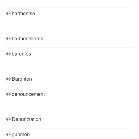
harmonise
harmonisieren
baronies
Baronien
denouncement
Denunziation
gunmen