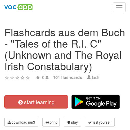
Toggl
navig
Flashcards aus dem Buch
- "Tales of the R.I. C"
(Unknown and The Royal
Irish Constabulary)
0
101 flashcards
lack
start learning
download mp3
print
play
test yourself