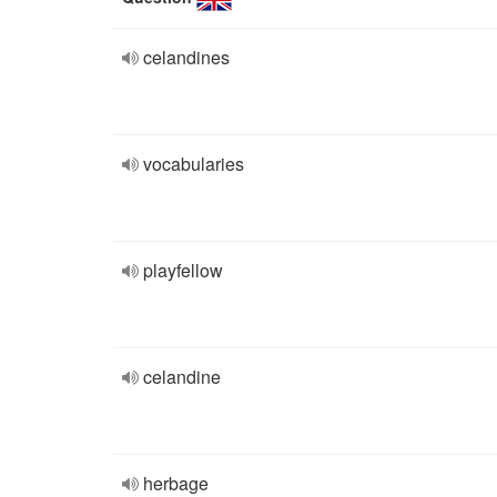
celandines
vocabularies
playfellow
celandine
herbage