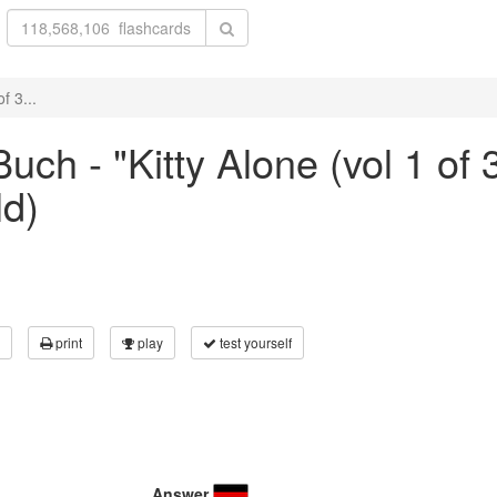
f 3...
ch - "Kitty Alone (vol 1 of 
ld)
print
play
test yourself
Answer