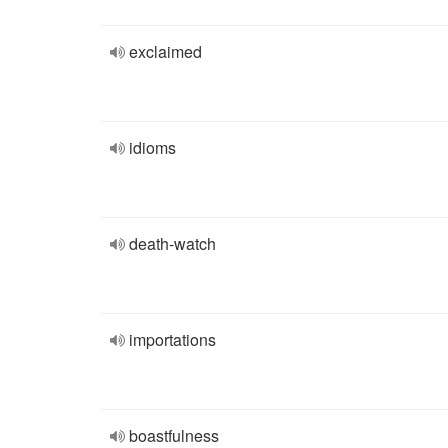
exclaimed
idioms
death-watch
importations
boastfulness