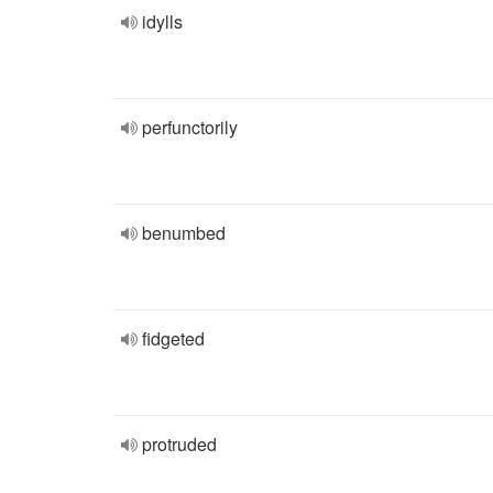
idylls
perfunctorily
benumbed
fidgeted
protruded