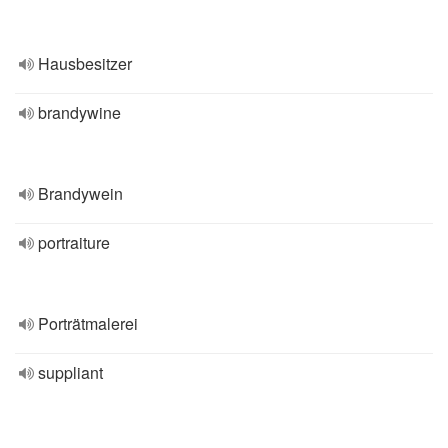
Hausbesitzer
brandywine
Brandywein
portraiture
Porträtmalerei
suppliant