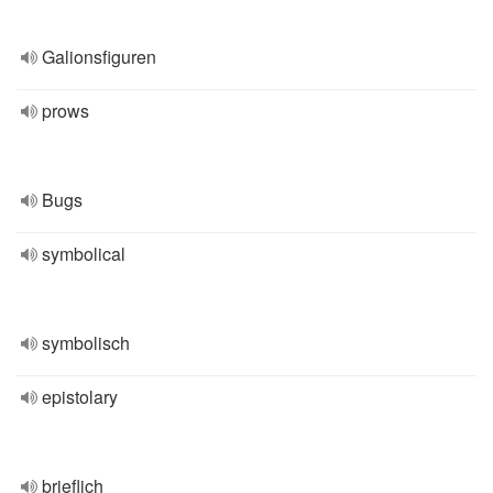
Galionsfiguren
prows
Bugs
symbolical
symbolisch
epistolary
brieflich