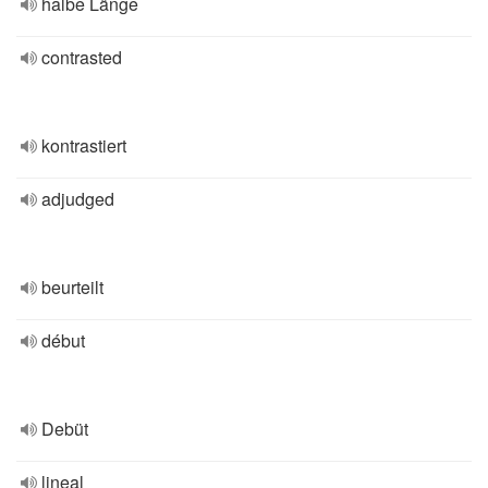
halbe Länge
contrasted
kontrastiert
adjudged
beurteilt
début
Debüt
lineal