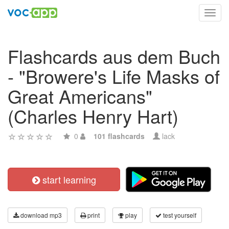
Toggl
navig
Flashcards aus dem Buch
- "Browere's Life Masks of
Great Americans"
(Charles Henry Hart)
0
101 flashcards
lack
start learning
download mp3
print
play
test yourself