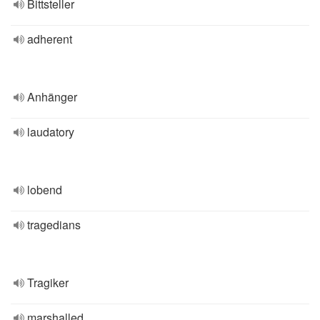
Bittsteller
adherent
Anhänger
laudatory
lobend
tragedians
Tragiker
marshalled