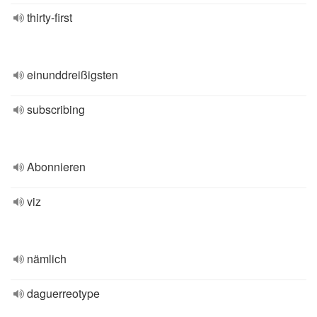
thirty-first
einunddreißigsten
subscribing
Abonnieren
viz
nämlich
daguerreotype