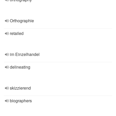
Orthographie
retailed
im Einzelhandel
delineating
skizzierend
biographers