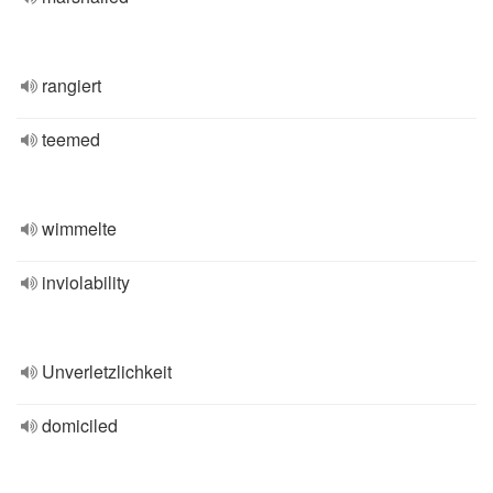
rangiert
teemed
wimmelte
inviolability
Unverletzlichkeit
domiciled