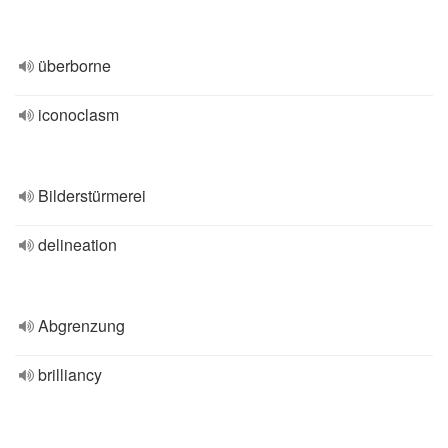
überborne
iconoclasm
Bilderstürmerei
delineation
Abgrenzung
brilliancy