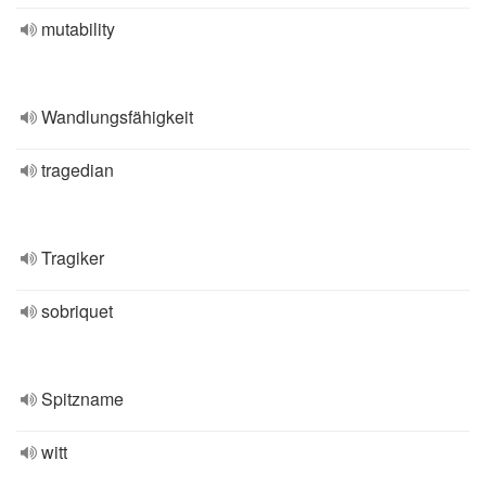
mutability
Wandlungsfähigkeit
tragedian
Tragiker
sobriquet
Spitzname
witt