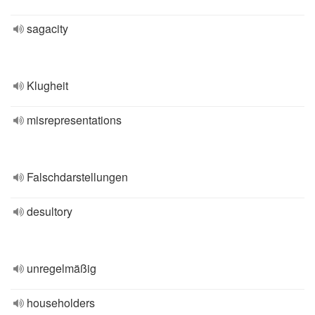
sagacity
Klugheit
misrepresentations
Falschdarstellungen
desultory
unregelmäßig
householders