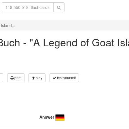
Island...
ch - "A Legend of Goat Isla
print
play
test yourself
Answer