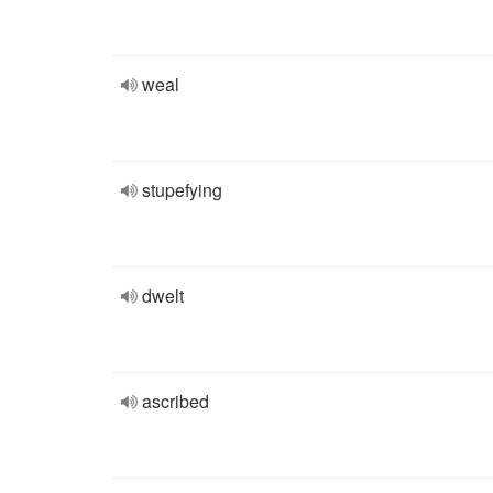
weal
stupefying
dwelt
ascribed