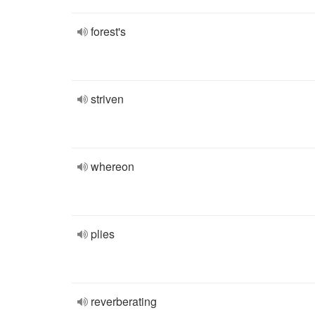
forest's
striven
whereon
plies
reverberating