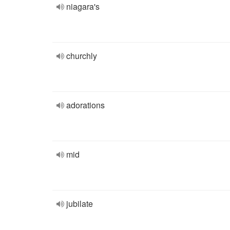
niagara's
churchly
adorations
mid
jubilate