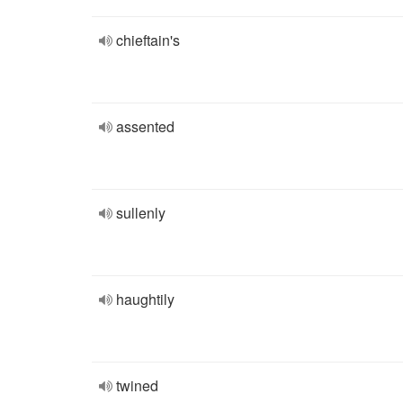
chieftain's
assented
sullenly
haughtily
twined