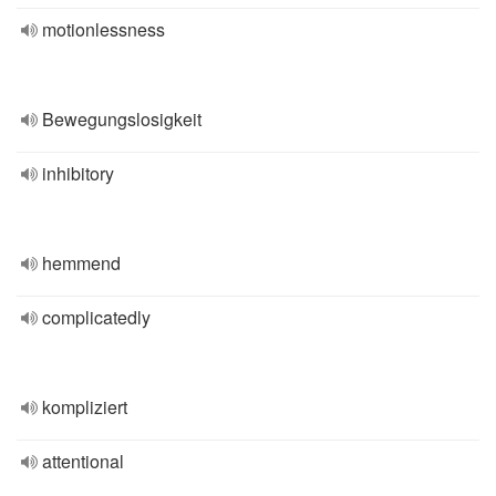
motionlessness
Bewegungslosigkeit
inhibitory
hemmend
complicatedly
kompliziert
attentional