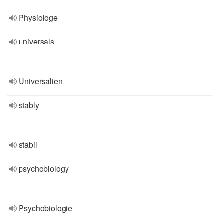
Physiologe
universals
Universalien
stably
stabil
psychobiology
Psychobiologie