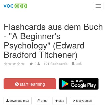
Toggl
navig
Flashcards aus dem Buch
- "A Beginner's
Psychology" (Edward
Bradford Titchener)
0
101 flashcards
lack
start learning
download mp3
print
play
test yourself