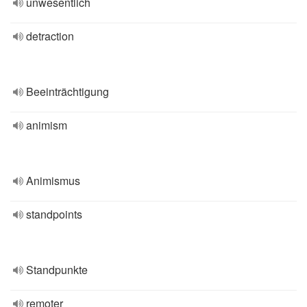
unwesentlich
detraction
Beeinträchtigung
animism
Animismus
standpoints
Standpunkte
remoter