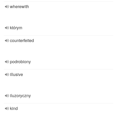
wherewith
którym
counterfeited
podrobiony
illusive
iluzoryczny
kind