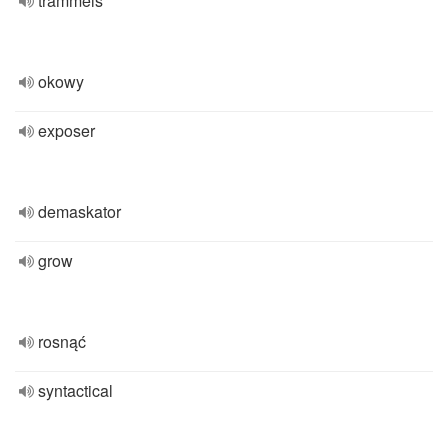
trammels
okowy
exposer
demaskator
grow
rosnąć
syntactical