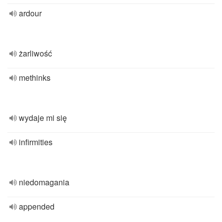
ardour
żarliwość
methinks
wydaje mi się
infirmities
niedomagania
appended