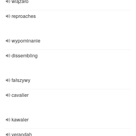
wiązało
reproaches
wypominanie
dissembling
fałszywy
cavalier
kawaler
verandah