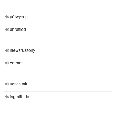
półwysep
unruffled
niewzruszony
entrant
uczestnik
ingratitude