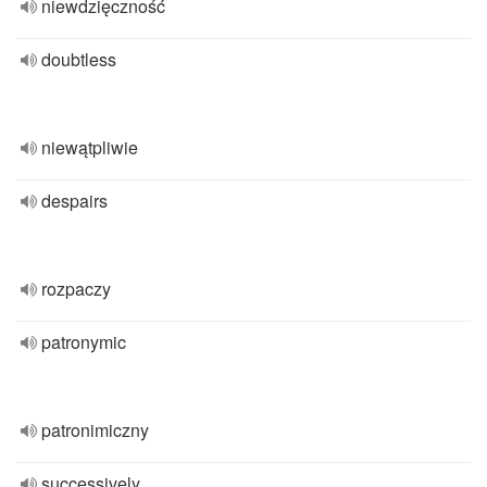
niewdzięczność
doubtless
niewątpliwie
despairs
rozpaczy
patronymic
patronimiczny
successively