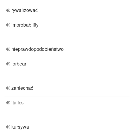
rywalizować
improbability
nieprawdopodobieństwo
forbear
zaniechać
italics
kursywa