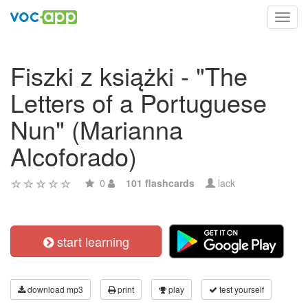
Toggl
navig
Fiszki z książki - "The
Letters of a Portuguese
Nun" (Marianna
Alcoforado)
0
101 flashcards
lack
start learning
download mp3
print
play
test yourself