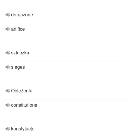
dołączone
artifice
sztuczka
sieges
Oblężenia
constitutions
konstytucje