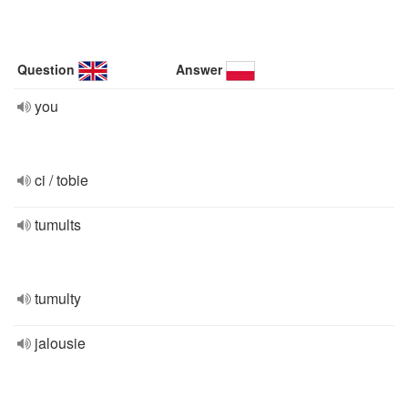
Question
Answer
you
ci / tobie
tumults
tumulty
jalousie