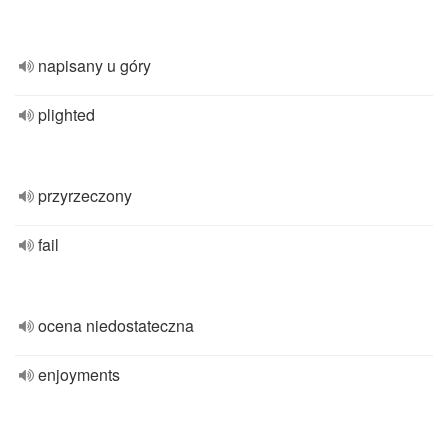
napisany u góry
plighted
przyrzeczony
fail
ocena niedostateczna
enjoyments