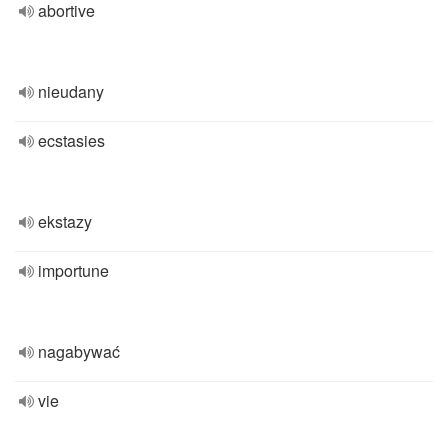
abortive
nieudany
ecstasies
ekstazy
importune
nagabywać
vie