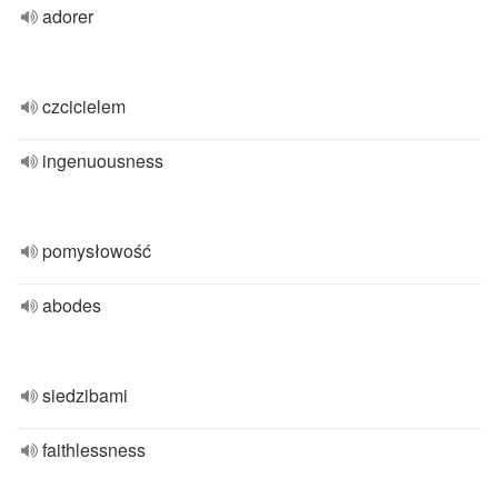
adorer
czcicielem
ingenuousness
pomysłowość
abodes
siedzibami
faithlessness