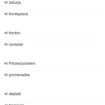
żaluzja
frontispiece
fronton
consoler
Pocieszycielem
promenades
deptaki