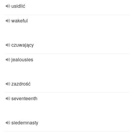
usidlić
wakeful
czuwający
jealousies
zazdrość
seventeenth
siedemnasty