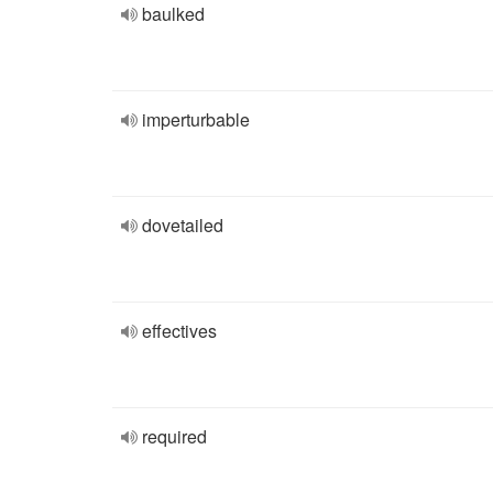
baulked
imperturbable
dovetailed
effectives
required