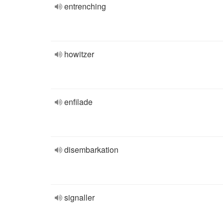
entrenching
howitzer
enfilade
disembarkation
signaller