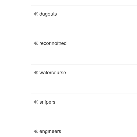
dugouts
reconnoitred
watercourse
snipers
engineers