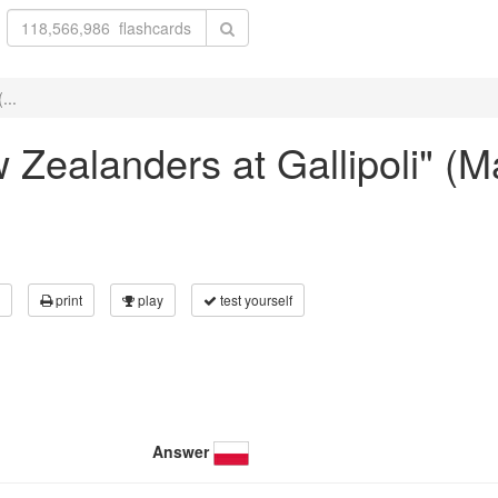
...
w Zealanders at Gallipoli" (M
print
play
test yourself
Answer