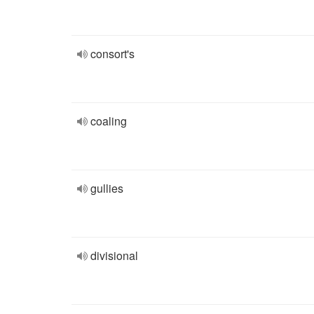
consort's
coaling
gullies
divisional