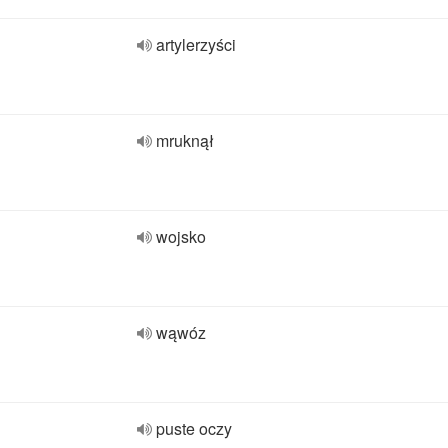
artylerzyści
mruknął
wojsko
wąwóz
puste oczy