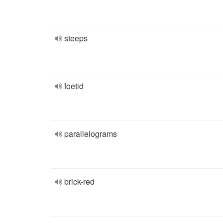
steeps
foetid
parallelograms
brick-red