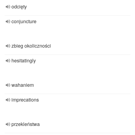
odcięty
conjuncture
zbieg okoliczności
hesitatingly
wahaniem
imprecations
przekleństwa