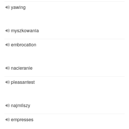
yawing
myszkowania
embrocation
nacieranie
pleasantest
najmilszy
empresses