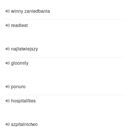
winny zaniedbania
readiest
najłatwiejszy
gloomily
ponuro
hospitalities
szpitalnictwo