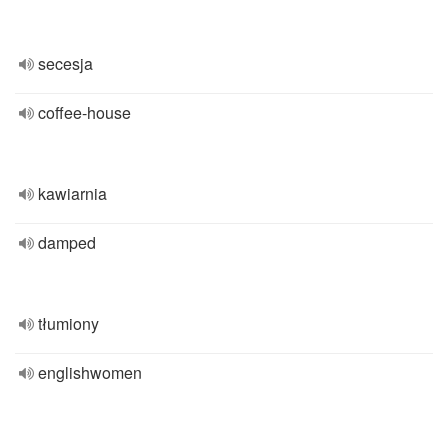
secesja
coffee-house
kawiarnia
damped
tłumiony
englishwomen