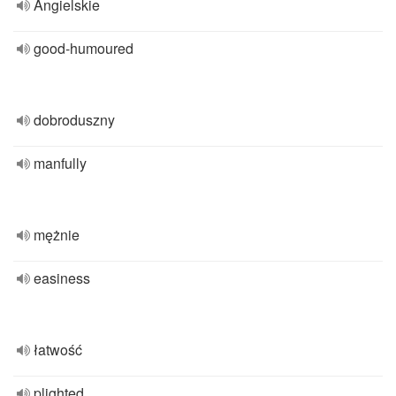
Angielskie
good-humoured
dobroduszny
manfully
mężnie
easiness
łatwość
plighted