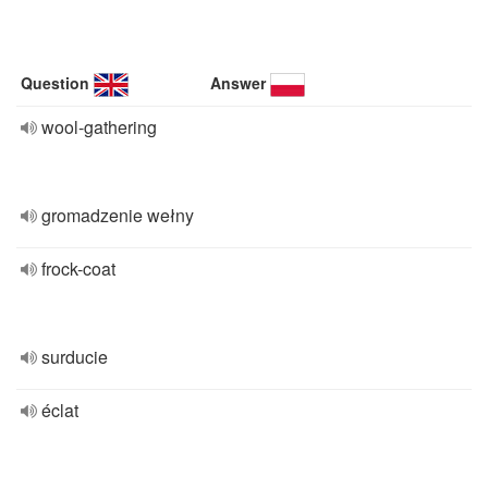
Question
Answer
wool-gathering
gromadzenie wełny
frock-coat
surducie
éclat