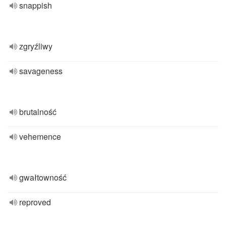
snappish
zgryźliwy
savageness
brutalność
vehemence
gwałtowność
reproved