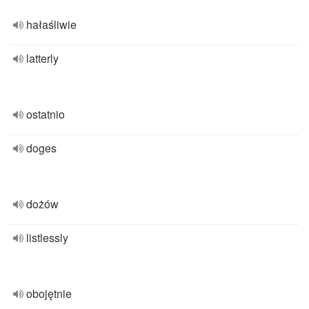
hałaśliwie
latterly
ostatnio
doges
dożów
listlessly
obojętnie