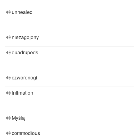
unhealed
niezagojony
quadrupeds
czworonogi
intimation
Myślą
commodious