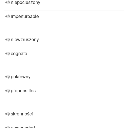
niepocieszony
imperturbable
niewzruszony
cognate
pokrewny
propensities
skłonności
unwounded