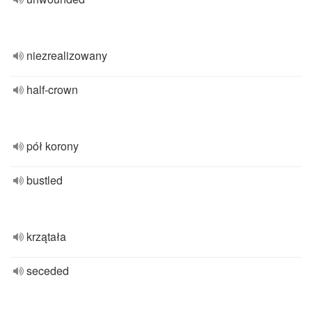
niezrealizowany
half-crown
pół korony
bustled
krzątała
seceded