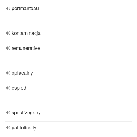
portmanteau
kontaminacja
remunerative
opłacalny
espied
spostrzegany
patriotically