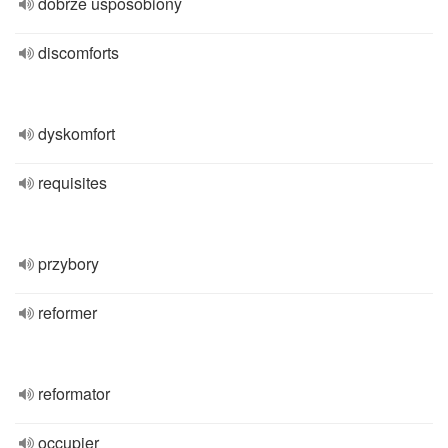
dobrze usposobiony
discomforts
dyskomfort
requisites
przybory
reformer
reformator
occupier