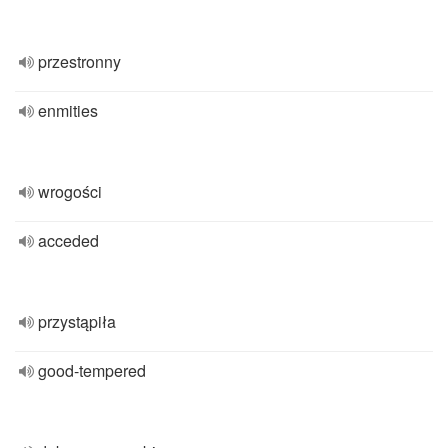
przestronny
enmities
wrogości
acceded
przystąpiła
good-tempered