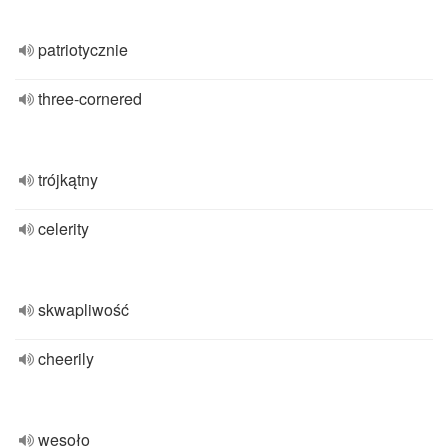
patriotycznie
three-cornered
trójkątny
celerity
skwapliwość
cheerily
wesoło