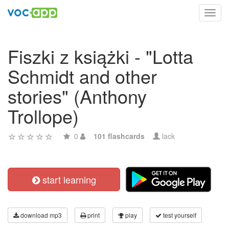
Toggl
navig
Fiszki z książki - "Lotta
Schmidt and other
stories" (Anthony
Trollope)
0
101 flashcards
lack
start learning
download mp3
print
play
test yourself