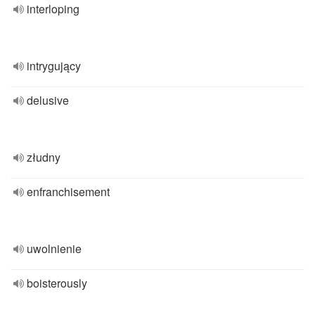
interloping
intrygujący
delusive
złudny
enfranchisement
uwolnienie
boisterously