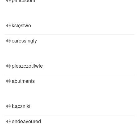
princedom
księstwo
caressingly
pieszczotliwie
abutments
Łączniki
endeavoured