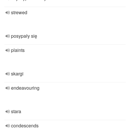
strewed
posypały się
plaints
skargi
endeavouring
stara
condescends