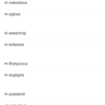
niekobiece
sighed
westchnął
britishers
Brytyjczycy
dogfights
pojedynki