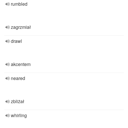
rumbled
zagrzmiał
drawl
akcentem
neared
zbliżał
whirling