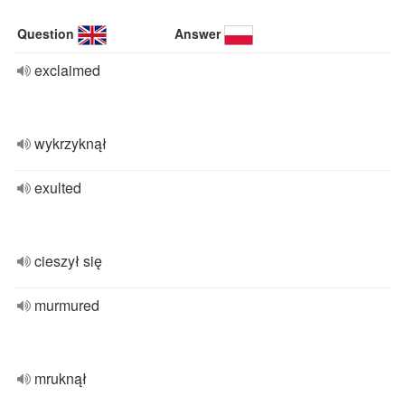
Question
Answer
exclaimed
wykrzyknął
exulted
cieszył się
murmured
mruknął