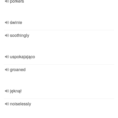
porkers
świnie
soothingly
uspokajająco
groaned
jęknął
noiselessly