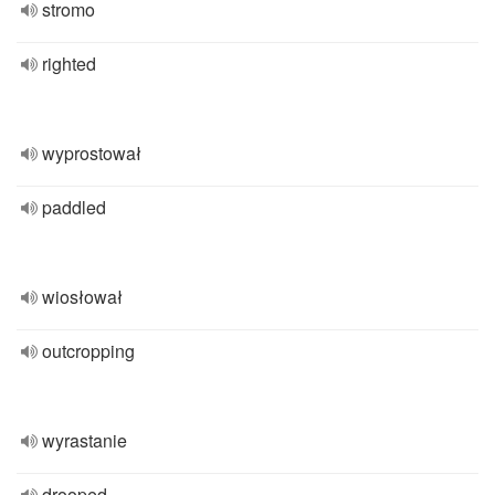
stromo
righted
wyprostował
paddled
wiosłował
outcropping
wyrastanie
drooped