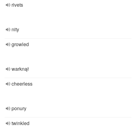
rivets
nity
growled
warknął
cheerless
ponury
twinkled