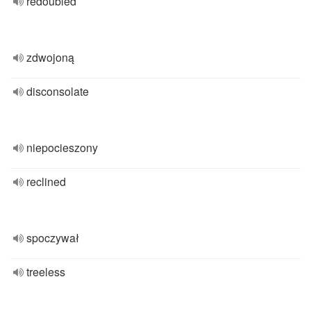
redoubled
zdwojoną
disconsolate
niepocieszony
reclined
spoczywał
treeless