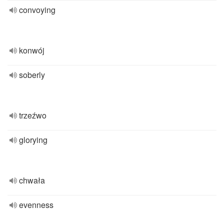
convoying
konwój
soberly
trzeźwo
glorying
chwała
evenness