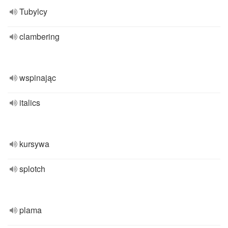
Tubylcy
clambering
wspinając
italics
kursywa
splotch
plama