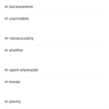
bezszelestnie
unprintable
niecenzuralny
shellfire
ogień artyleryjski
fronds
plechy