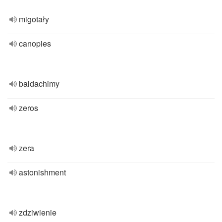
migotały
canopies
baldachimy
zeros
zera
astonishment
zdziwienie