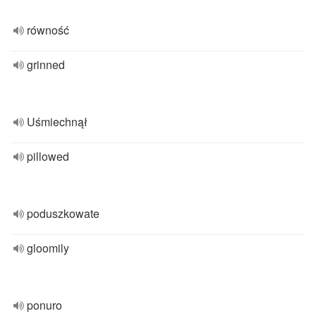
równość
grinned
Uśmiechnął
pillowed
poduszkowate
gloomily
ponuro