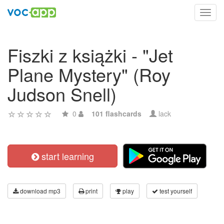
Toggl
navig
Fiszki z książki - "Jet
Plane Mystery" (Roy
Judson Snell)
0
101 flashcards
lack
start learning
download mp3
print
play
test yourself