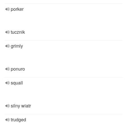
porker
tucznik
grimly
ponuro
squall
silny wiatr
trudged