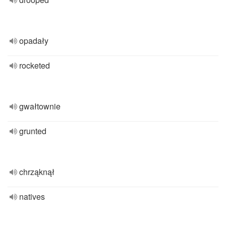
opadały
rocketed
gwałtownie
grunted
chrząknął
natives