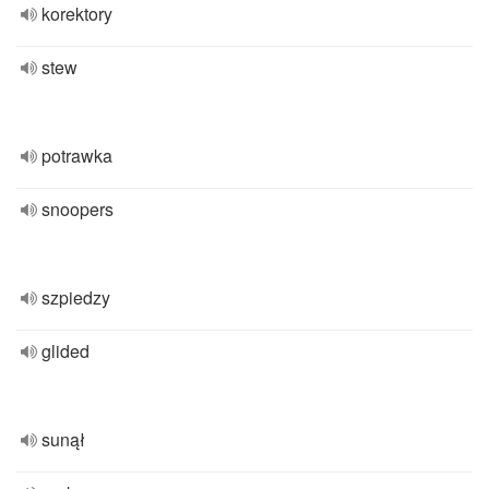
korektory
stew
potrawka
snoopers
szpiedzy
glided
sunął