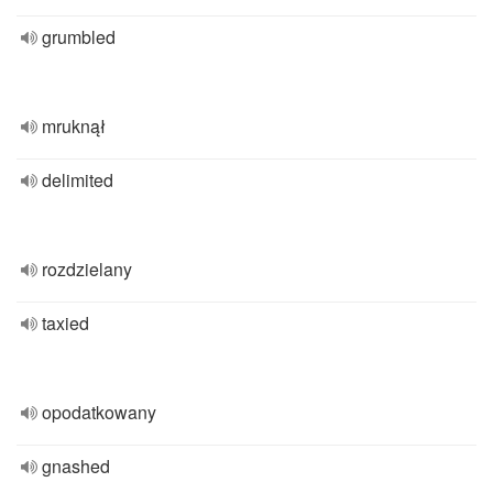
grumbled
mruknął
delimited
rozdzielany
taxied
opodatkowany
gnashed