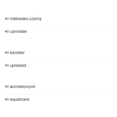
niebiesko-czarny
cannister
kanister
upraised
wzniesionymi
equalizers