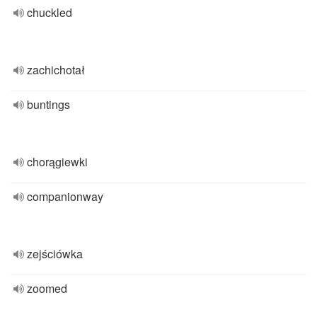
chuckled
zachichotał
buntings
chorągiewki
companionway
zejściówka
zoomed