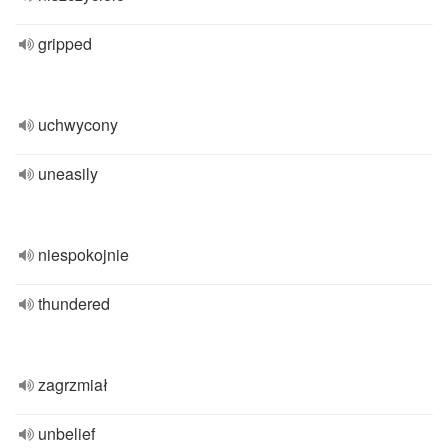
gripped
uchwycony
uneasily
niespokojnie
thundered
zagrzmiał
unbelief