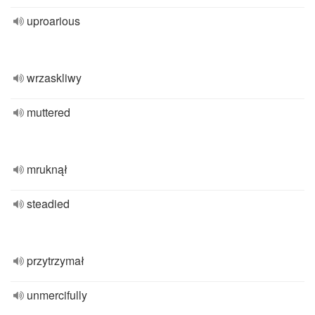
uproarious
wrzaskliwy
muttered
mruknął
steadied
przytrzymał
unmercifully