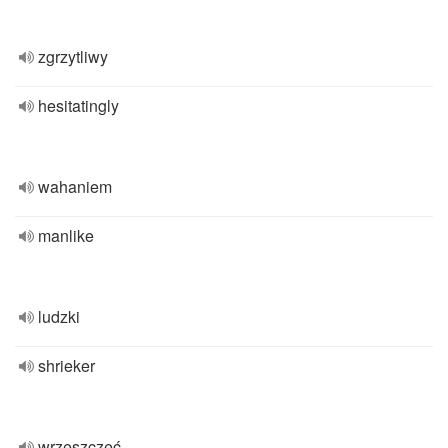
zgrzytliwy
hesitatingly
wahaniem
manlike
ludzki
shrieker
wrzeszczeć