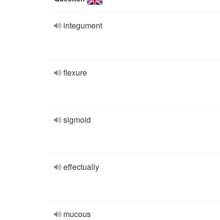
integument
flexure
sigmoid
effectually
mucous