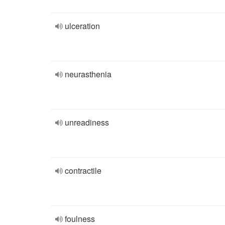
ulceration
neurasthenia
unreadiness
contractile
foulness