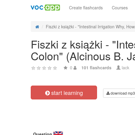
Create flashcards
Courses
Fiszki z książki - "Intestinal Irrigation Why, How.
Fiszki z książki - "In
Colon" (Alcinous B. 
0
101 flashcards
lack
start learning
download mp3
Question