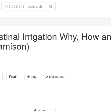
..
testinal Irrigation Why, How 
Jamison)
print
play
test yourself
Answer