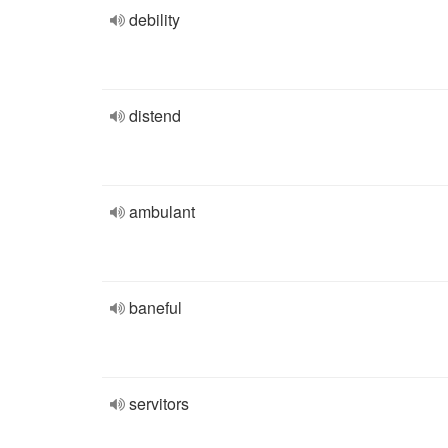
debility
distend
ambulant
baneful
servitors