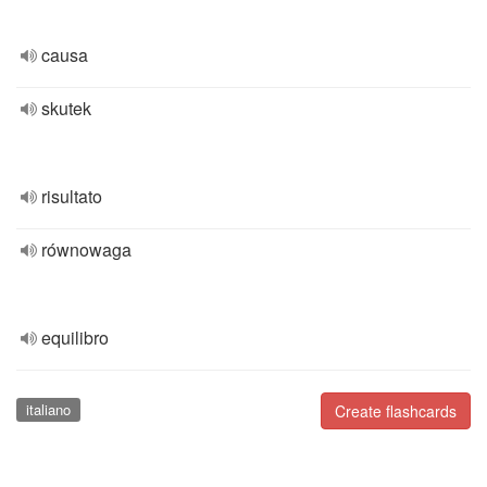
causa
skutek
risultato
równowaga
equilibro
italiano
Create flashcards