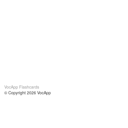
VocApp Flashcards
© Copyright 2026 VocApp
02-798 Mielczarskiego 8/58
Warsaw, Poland (EU)