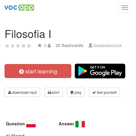
Toggl
navig
Filosofia I
0
20 flashcards
beatastanczuk
start learning
download mp3
print
play
test yourself
Question
Answer
filozof