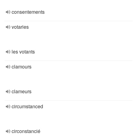
consentements
votaries
les votants
clamours
clameurs
circumstanced
circonstancié