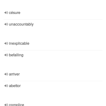
césure
unaccountably
inexplicable
befalling
arriver
abettor
complice