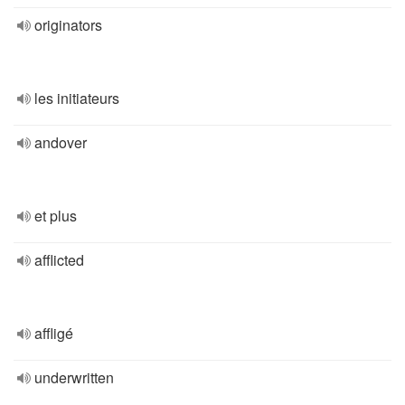
originators
les initiateurs
andover
et plus
afflicted
affligé
underwritten