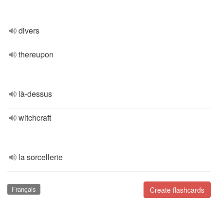
divers
thereupon
là-dessus
witchcraft
la sorcellerie
Français
Create flashcards