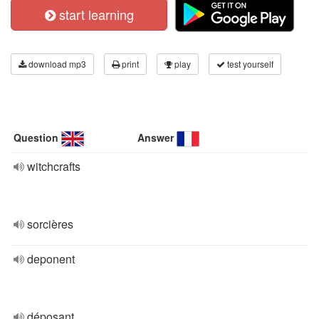
start learning
download mp3
print
play
test yourself
Question
Answer
witchcrafts
sorcières
deponent
déposant