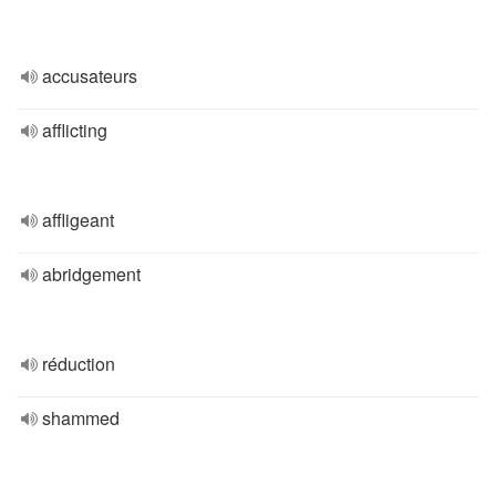
accusateurs
afflicting
affligeant
abridgement
réduction
shammed