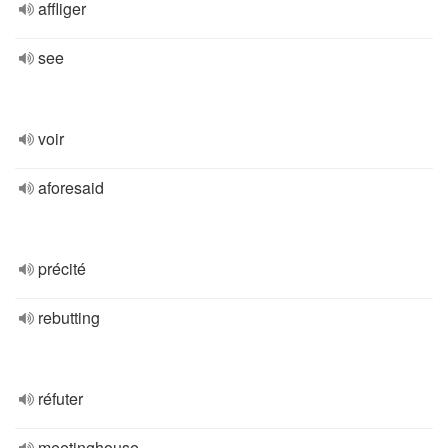
affliger
see
voir
aforesaid
précité
rebutting
réfuter
meetinghouse