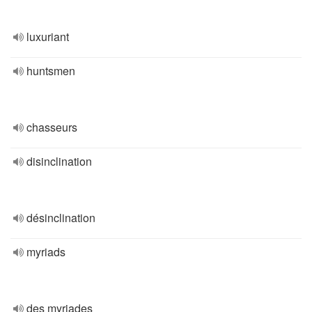
luxuriant
huntsmen
chasseurs
disinclination
désinclination
myriads
des myriades