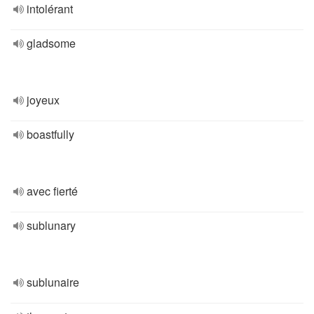
intolérant
gladsome
joyeux
boastfully
avec fierté
sublunary
sublunaire