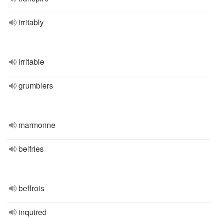
irritably
irritable
grumblers
marmonne
belfries
beffrois
inquired