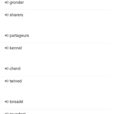
gronder
sharers
partageurs
kennel
chenil
twined
torsadé
roundest