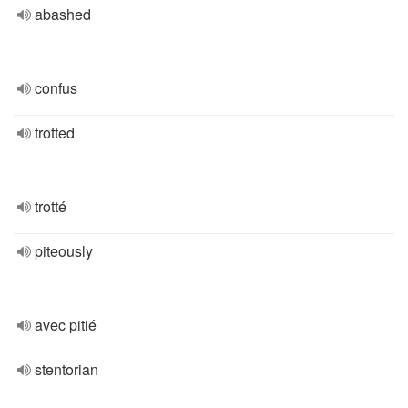
abashed
confus
trotted
trotté
piteously
avec pitié
stentorian