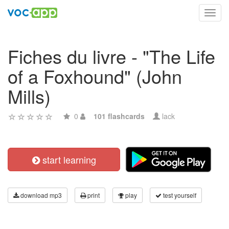
Toggl
navig
Fiches du livre - "The Life
of a Foxhound" (John
Mills)
0
101 flashcards
lack
start learning
download mp3
print
play
test yourself