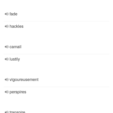
fade
hackles
camail
lustily
vigoureusement
perspires
transpire