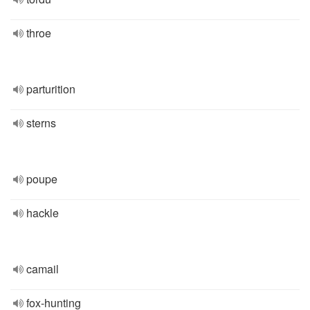
throe
parturition
sterns
poupe
hackle
camail
fox-hunting