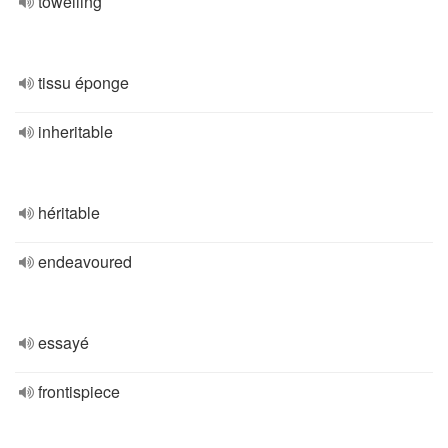
towelling
tissu éponge
inheritable
héritable
endeavoured
essayé
frontispiece