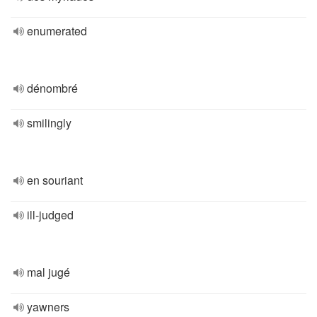
enumerated
dénombré
smilingly
en souriant
ill-judged
mal jugé
yawners