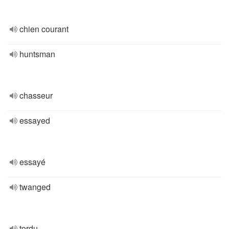
chien courant
huntsman
chasseur
essayed
essayé
twanged
tordu