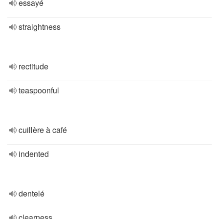
essayé
straightness
rectitude
teaspoonful
cuillère à café
indented
dentelé
clearness