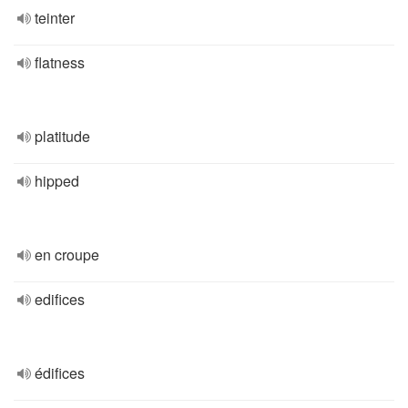
teinter
flatness
platitude
hipped
en croupe
edifices
édifices