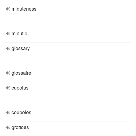
minuteness
minutie
glossary
glossaire
cupolas
coupoles
grottoes