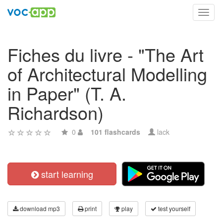
Toggl
navig
Fiches du livre - "The Art
of Architectural Modelling
in Paper" (T. A.
Richardson)
0
101 flashcards
lack
start learning
download mp3
print
play
test yourself