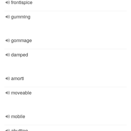
frontispice
gumming
gommage
damped
amorti
moveable
mobile
abutting