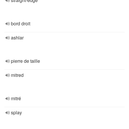
straight-edge
bord droit
ashlar
pierre de taille
mitred
mitré
splay