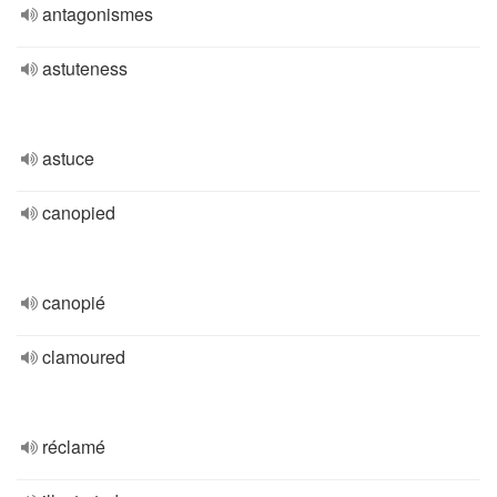
antagonismes
astuteness
astuce
canopied
canopié
clamoured
réclamé