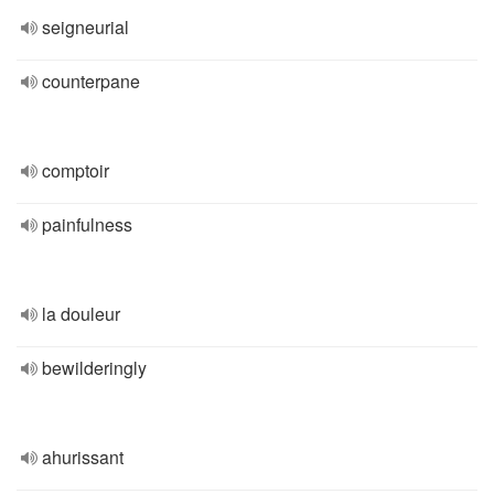
seigneurial
counterpane
comptoir
painfulness
la douleur
bewilderingly
ahurissant