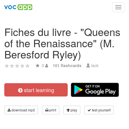
Toggl
navig
Fiches du livre - "Queens
of the Renaissance" (M.
Beresford Ryley)
0
101 flashcards
lack
start learning
download mp3
print
play
test yourself