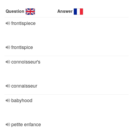
Question
Answer
frontispiece
frontispice
connoisseur's
connaisseur
babyhood
petite enfance