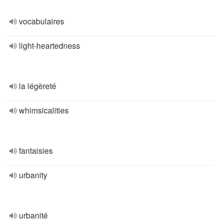
vocabulaires
light-heartedness
la légèreté
whimsicalities
fantaisies
urbanity
urbanité