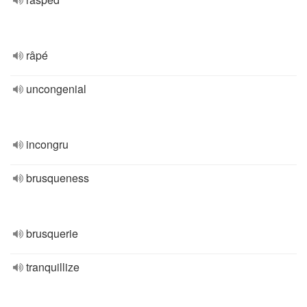
râpé
uncongenial
incongru
brusqueness
brusquerie
tranquillize