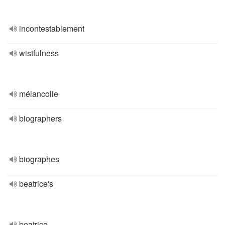
incontestablement
wistfulness
mélancolie
biographers
biographes
beatrice's
beatrice