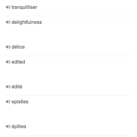
tranquilliser
delightfulness
délice
edited
édité
epistles
épîtres