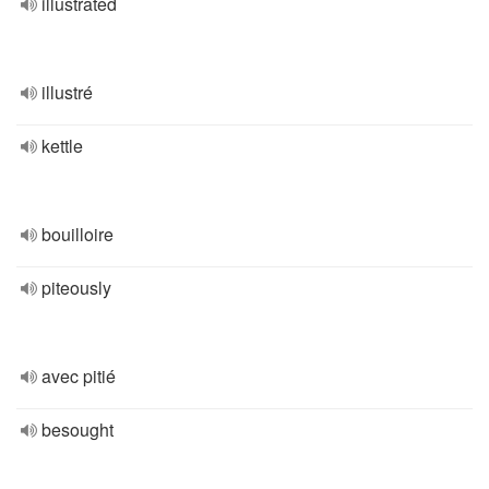
illustrated
illustré
kettle
bouilloire
piteously
avec pitié
besought