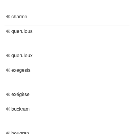
charme
querulous
queruleux
exegesis
exégèse
buckram
bougran