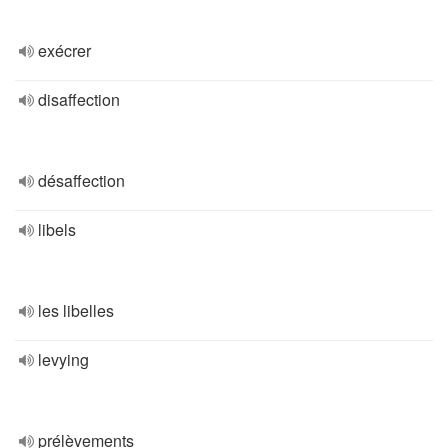
exécrer
disaffection
désaffection
libels
les libelles
levying
prélèvements