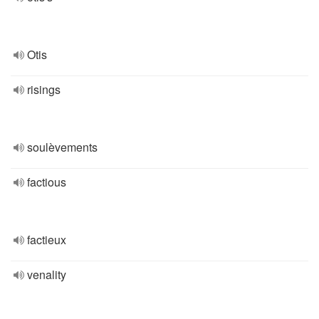
Otis
risings
soulèvements
factious
factieux
venality