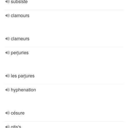
subsiste
clamours
clameurs
perjuries
les parjures
hyphenation
césure
otis's