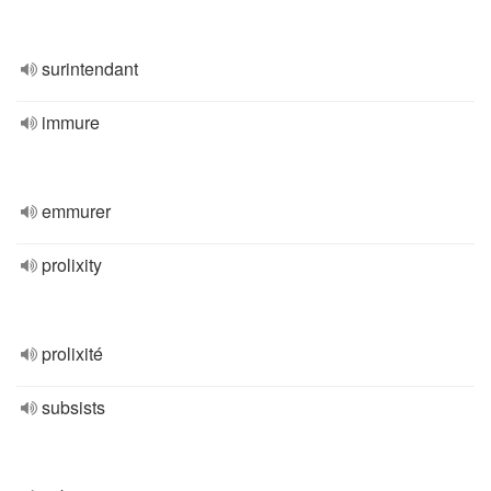
surintendant
immure
emmurer
prolixity
prolixité
subsists