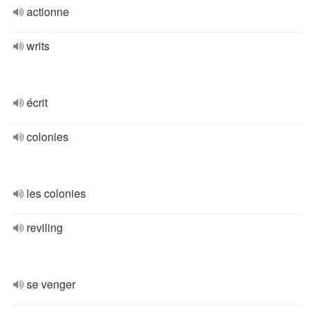
actionne
writs
écrit
colonies
les colonies
reviling
se venger