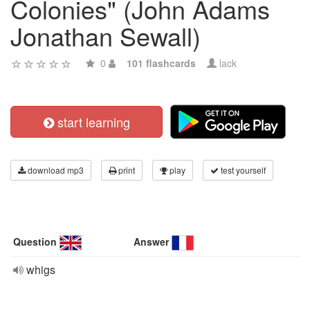
Colonies" (John Adams
Jonathan Sewall)
0
101 flashcards
lack
start learning
download mp3
print
play
test yourself
Question
Answer
whigs