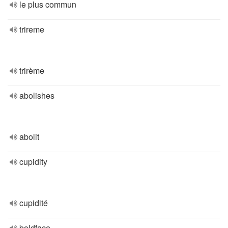
le plus commun
trireme
trirème
abolishes
abolit
cupidity
cupidité
boldface