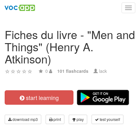
Toggl
navig
Fiches du livre - "Men and
Things" (Henry A.
Atkinson)
0
101 flashcards
lack
start learning
download mp3
print
play
test yourself