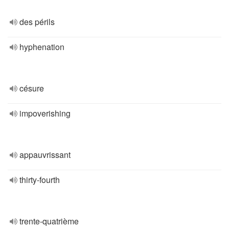
des périls
hyphenation
césure
impoverishing
appauvrissant
thirty-fourth
trente-quatrième