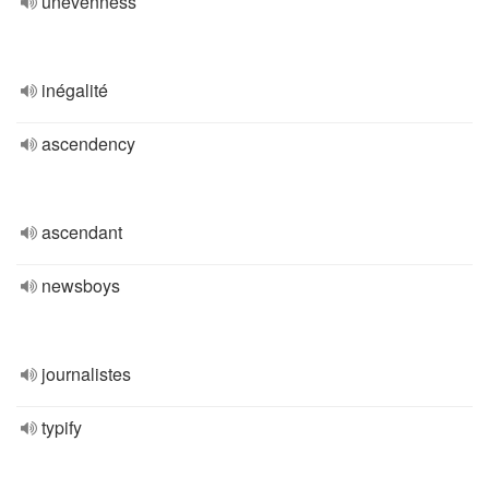
unevenness
inégalité
ascendency
ascendant
newsboys
journalistes
typify