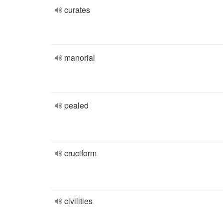
curates
manorial
pealed
cruciform
civilities