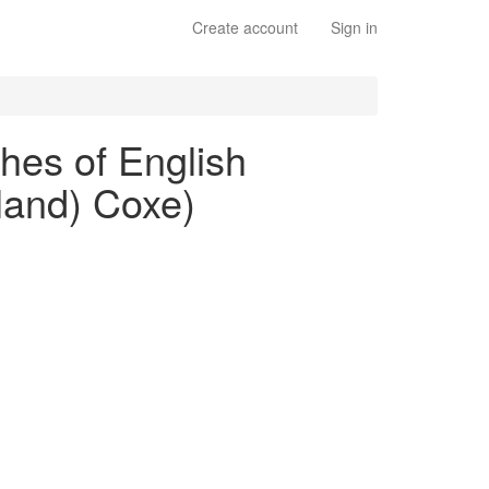
Create account
Sign in
ches of English
land) Coxe)