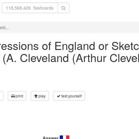
etc...
pressions of England or Sket
 (A. Cleveland (Arthur Cleve
print
play
test yourself
Answer