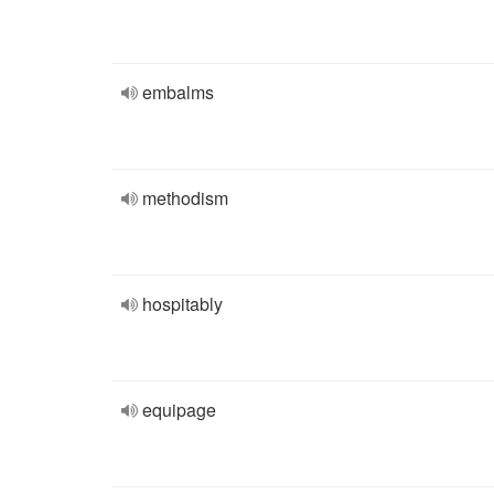
embalms
methodism
hospitably
equipage