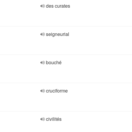
des curates
seigneurial
bouché
cruciforme
civilités