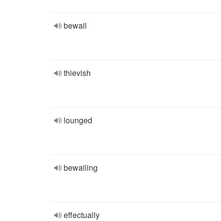
bewail
thievish
lounged
bewailing
effectually