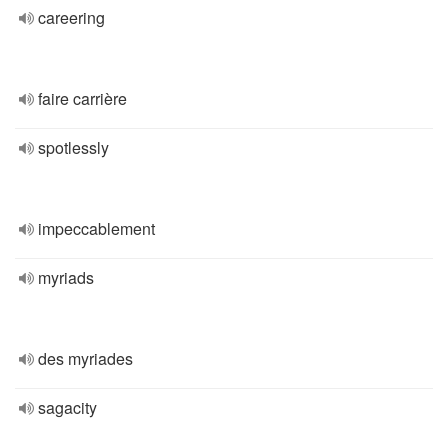
careering
faire carrière
spotlessly
impeccablement
myriads
des myriades
sagacity