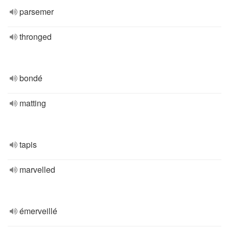
parsemer
thronged
bondé
matting
tapis
marvelled
émerveillé