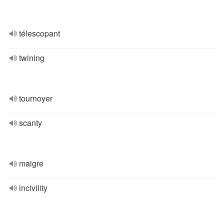
télescopant
twining
tournoyer
scanty
maigre
incivility