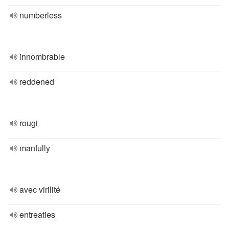
numberless
innombrable
reddened
rougi
manfully
avec virilité
entreaties