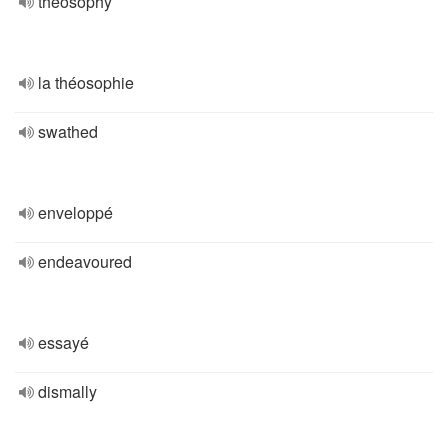
theosophy
la théosophie
swathed
enveloppé
endeavoured
essayé
dismally