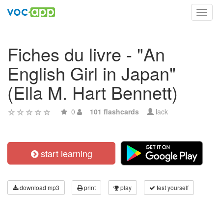
Toggl
navig
Fiches du livre - "An
English Girl in Japan"
(Ella M. Hart Bennett)
0
101 flashcards
lack
start learning
download mp3
print
play
test yourself