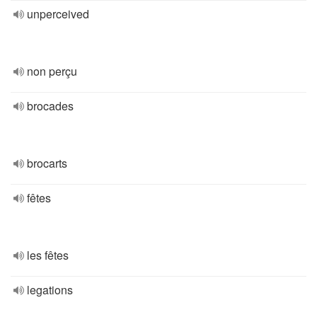
unperceived
non perçu
brocades
brocarts
fêtes
les fêtes
legations