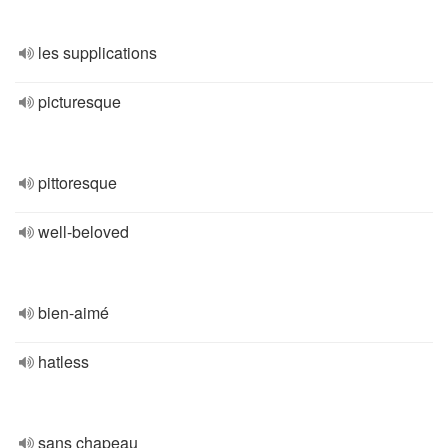
les supplications
picturesque
pittoresque
well-beloved
bien-aimé
hatless
sans chapeau