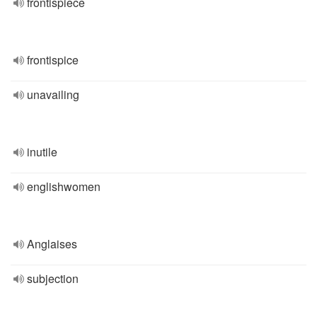
frontispiece
frontispice
unavailing
inutile
englishwomen
Anglaises
subjection