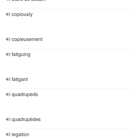
copiously
copieusement
fatiguing
fatigant
quadrupeds
quadrupèdes
legation