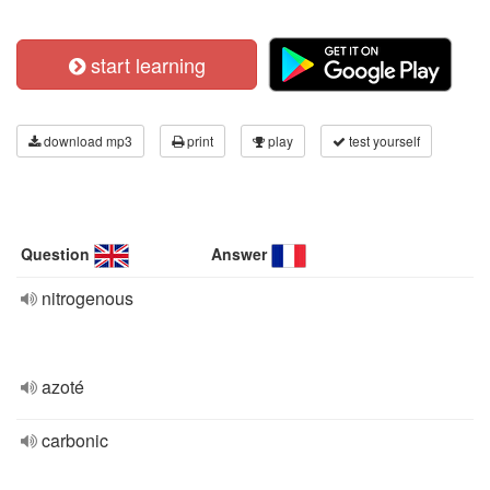
start learning
download mp3
print
play
test yourself
Question
Answer
nitrogenous
azoté
carbonic