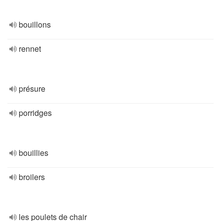
bouillons
rennet
présure
porridges
bouillies
broilers
les poulets de chair