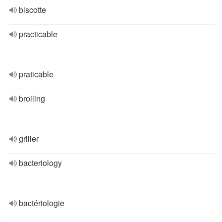
biscotte
practicable
praticable
broiling
griller
bacteriology
bactériologie