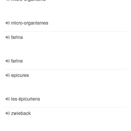
micro-organismes
farina
farine
epicures
les épicuriens
zwieback