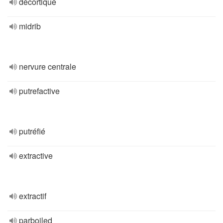
décortiqué
midrib
nervure centrale
putrefactive
putréfié
extractive
extractif
parboiled