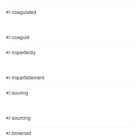
coagulated
coagulé
imperfectly
imparfaitement
souring
sourcing
browned