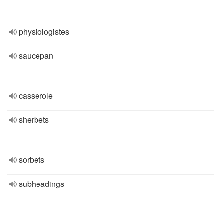
physiologistes
saucepan
casserole
sherbets
sorbets
subheadings