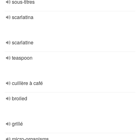
sous-titres
scarlatina
scarlatine
teaspoon
cuillère à café
broiled
grillé
micro-organisms