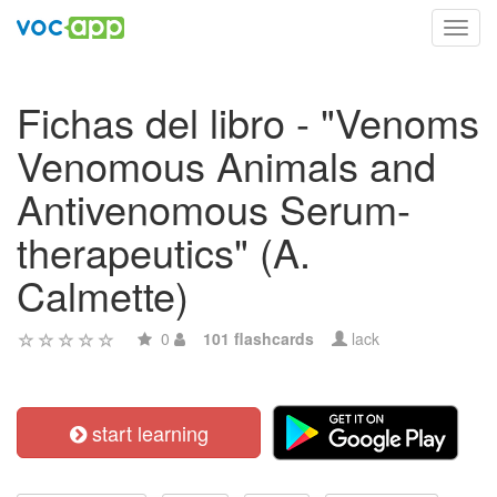
Toggl
navig
Fichas del libro - "Venoms
Venomous Animals and
Antivenomous Serum-
therapeutics" (A.
Calmette)
0
101 flashcards
lack
start learning