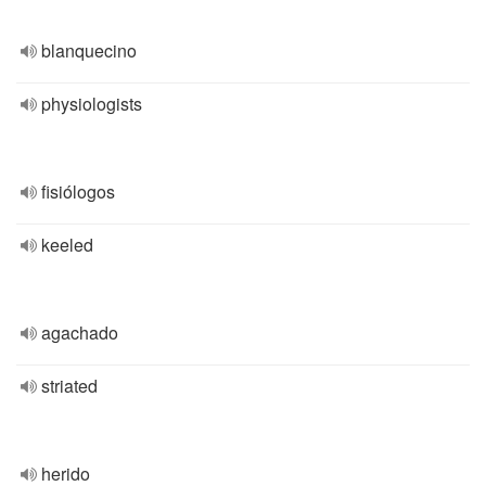
blanquecino
physiologists
fisiólogos
keeled
agachado
striated
herido