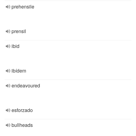
prehensile
prensil
ibid
ibídem
endeavoured
esforzado
bullheads