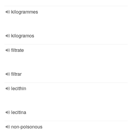
kilogrammes
kilogramos
filtrate
filtrar
lecithin
lecitina
non-poisonous