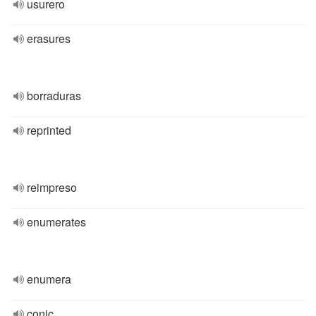
usurero
erasures
borraduras
reprinted
reimpreso
enumerates
enumera
conic