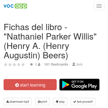
Toggl
navig
Fichas del libro -
"Nathaniel Parker Willis"
(Henry A. (Henry
Augustin) Beers)
0
101 flashcards
lack
start learning
download mp3
print
play
test yourself