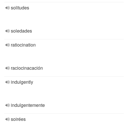
solitudes
soledades
ratiocination
raciocinacación
indulgently
indulgentemente
soirées