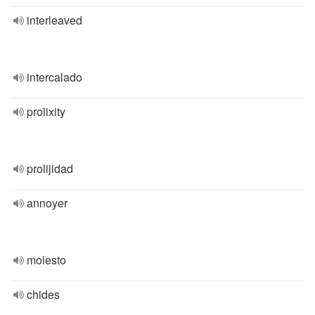
interleaved
intercalado
prolixity
prolijidad
annoyer
molesto
chides