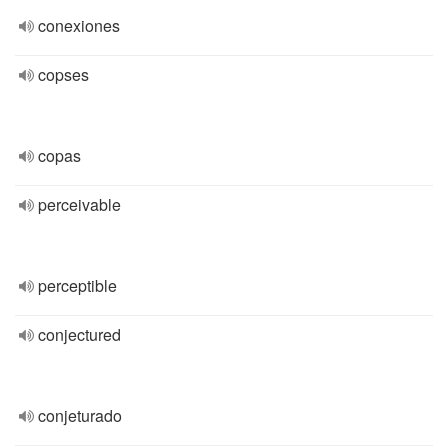
conexiones
copses
copas
perceivable
perceptible
conjectured
conjeturado