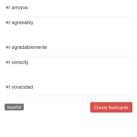
arroyos
agreeably
agradablemente
voracity
voracidad
español
Create flashcards