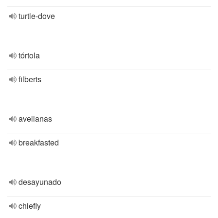
turtle-dove
tórtola
filberts
avellanas
breakfasted
desayunado
chiefly