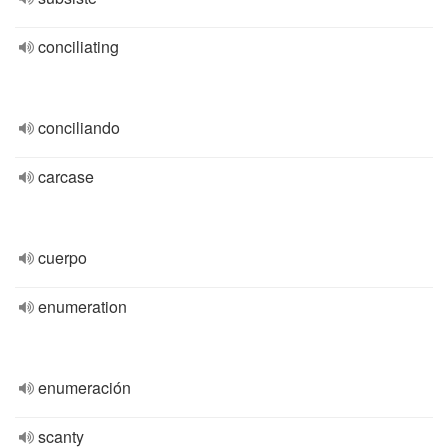
conciliating
conciliando
carcase
cuerpo
enumeration
enumeración
scanty