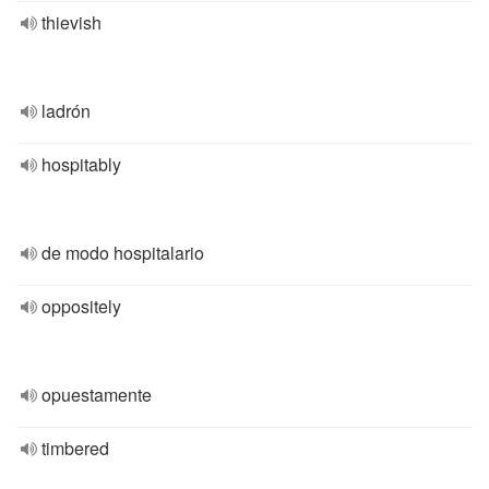
thievish
ladrón
hospitably
de modo hospitalario
oppositely
opuestamente
timbered