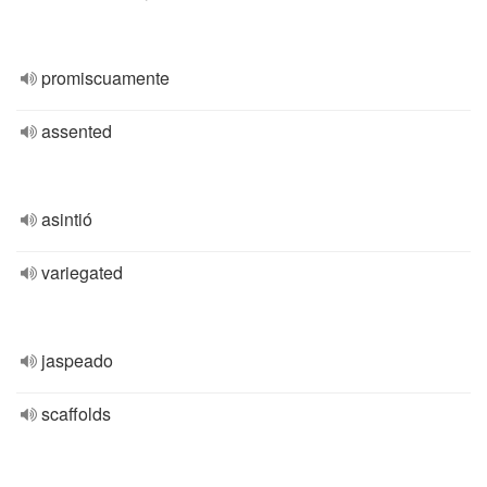
promiscuamente
assented
asintió
variegated
jaspeado
scaffolds