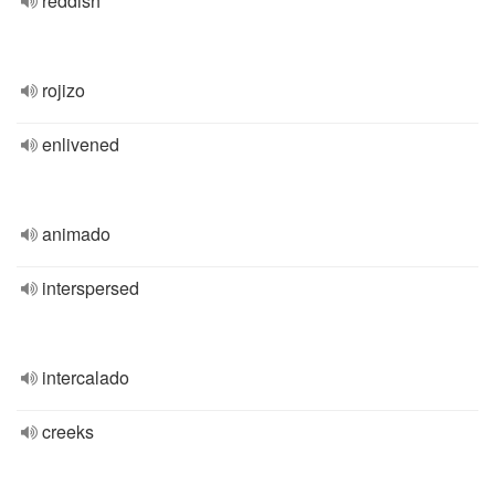
reddish
rojizo
enlivened
animado
interspersed
intercalado
creeks