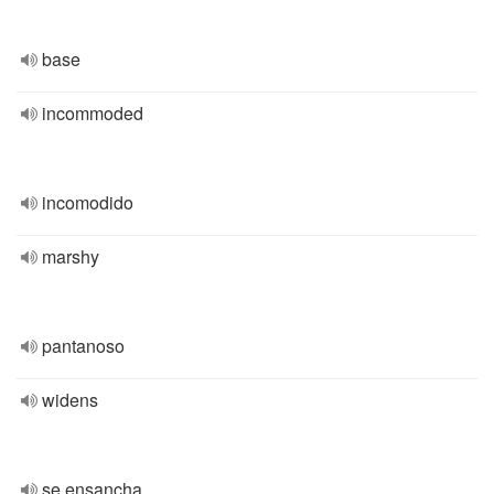
base
incommoded
incomodido
marshy
pantanoso
widens
se ensancha