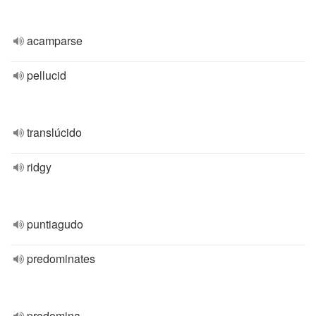
acamparse
pellucid
translúcido
ridgy
puntiagudo
predominates
predomina