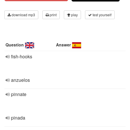
download mp3
print
play
test yourself
Question
Answer
fish-hooks
anzuelos
pinnate
pinada