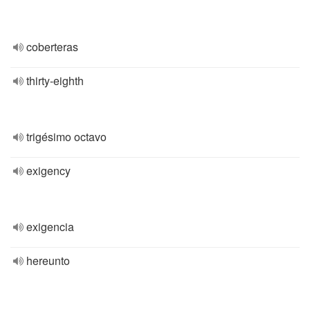
coberteras
thirty-eighth
trigésimo octavo
exigency
exigencia
hereunto