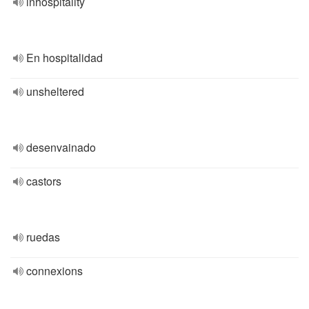
inhospitality
En hospitalidad
unsheltered
desenvainado
castors
ruedas
connexions