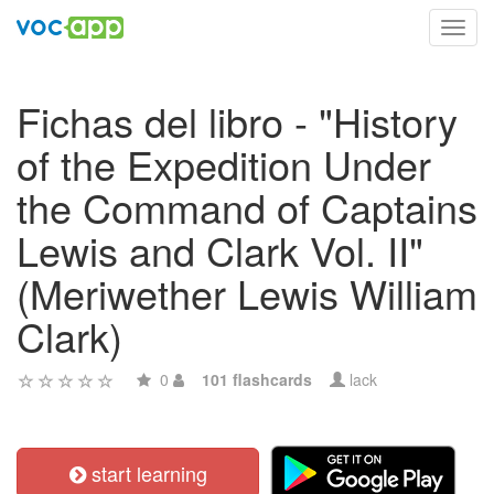
Toggl
navig
Fichas del libro - "History
of the Expedition Under
the Command of Captains
Lewis and Clark Vol. II"
(Meriwether Lewis William
Clark)
0
101 flashcards
lack
start learning