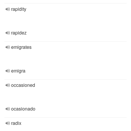
rapidity
rapidez
emigrates
emigra
occasioned
ocasionado
radix