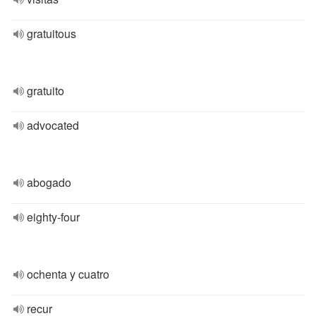
gratuitous
gratuito
advocated
abogado
eighty-four
ochenta y cuatro
recur