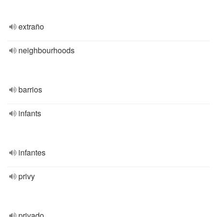
extraño
neighbourhoods
barrios
infants
infantes
privy
privado