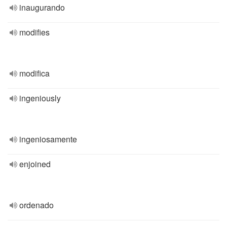
inaugurando
modifies
modifica
ingeniously
ingeniosamente
enjoined
ordenado