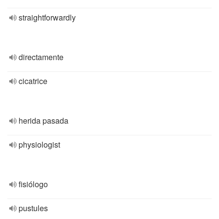
straightforwardly
directamente
cicatrice
herida pasada
physiologist
fisiólogo
pustules