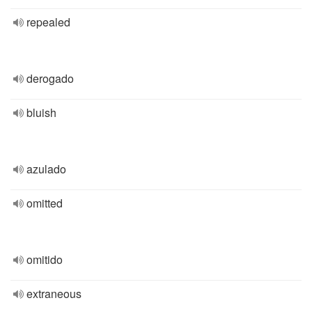
repealed
derogado
bluish
azulado
omitted
omitido
extraneous