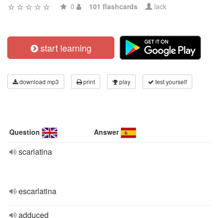
0
101 flashcards
lack
start learning
download mp3
print
play
test yourself
Question
Answer
scarlatina
escarlatina
adduced