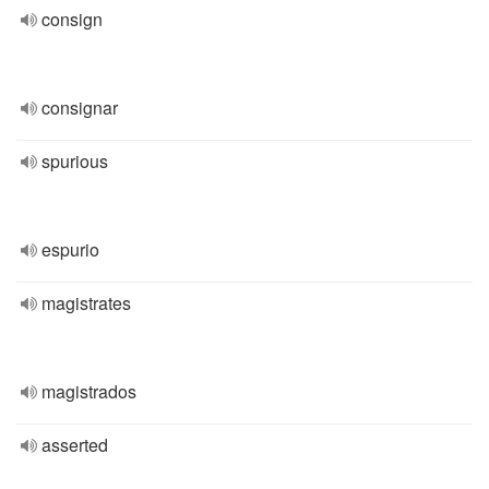
consign
consignar
spurious
espurio
magistrates
magistrados
asserted