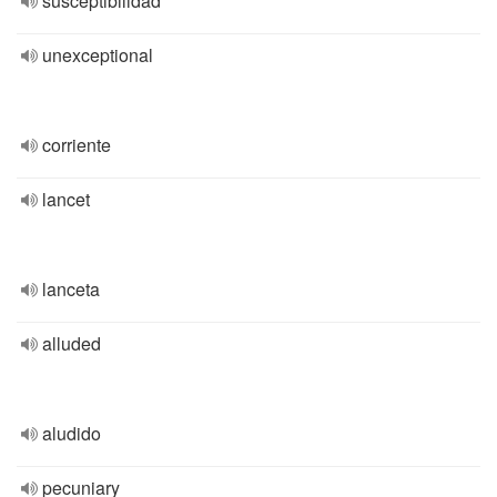
susceptibilidad
unexceptional
corriente
lancet
lanceta
alluded
aludido
pecuniary