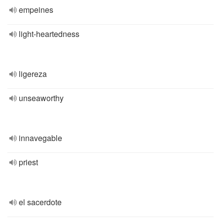
empeines
light-heartedness
ligereza
unseaworthy
innavegable
priest
el sacerdote