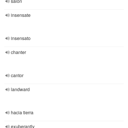
salón
insensate
insensato
chanter
cantor
landward
hacia tierra
exuberantly