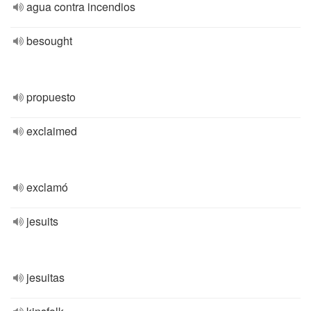
agua contra incendios
besought
propuesto
exclaimed
exclamó
jesuits
jesuitas