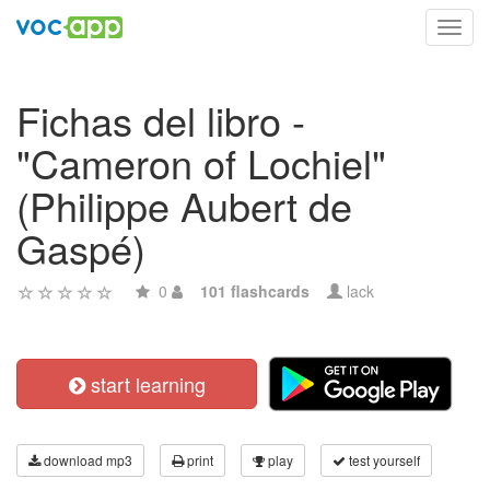
Toggl
navig
Fichas del libro -
"Cameron of Lochiel"
(Philippe Aubert de
Gaspé)
0
101 flashcards
lack
start learning
download mp3
print
play
test yourself