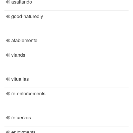
asaltando
good-naturedly
afablemente
viands
vituallas
re-enforcements
refuerzos
enjoyments