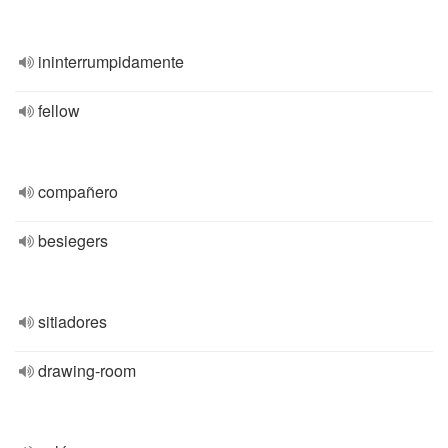
ininterrumpidamente
fellow
compañero
besiegers
sitiadores
drawing-room