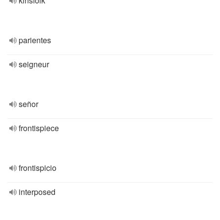
kinsfolk
parientes
seigneur
señor
frontispiece
frontispicio
interposed