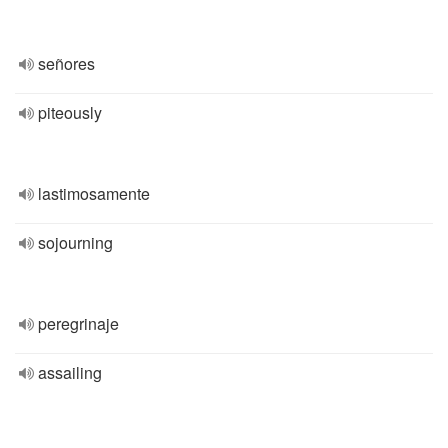
señores
piteously
lastimosamente
sojourning
peregrinaje
assailing