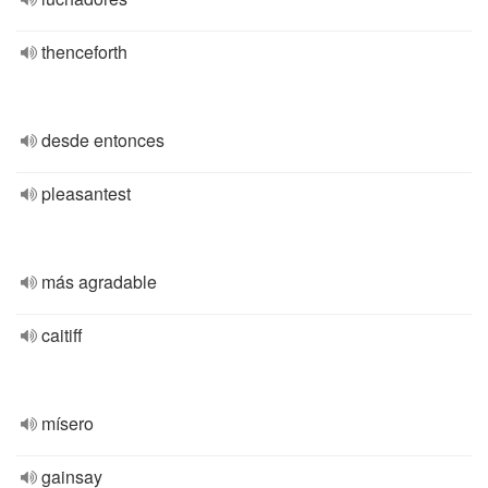
thenceforth
desde entonces
pleasantest
más agradable
caitiff
mísero
gainsay