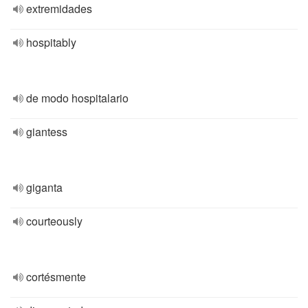
extremidades
hospitably
de modo hospitalario
giantess
giganta
courteously
cortésmente