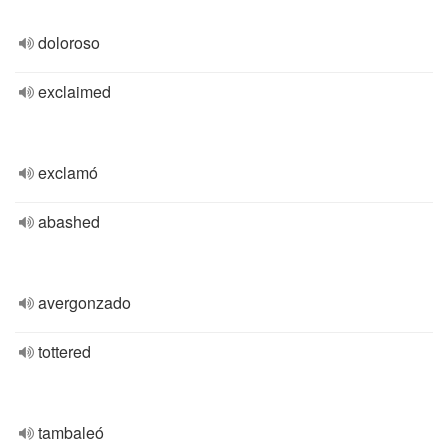
doloroso
exclaimed
exclamó
abashed
avergonzado
tottered
tambaleó