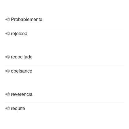
Probablemente
rejoiced
regocijado
obeisance
reverencia
requite