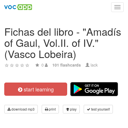
Toggl
navig
Fichas del libro - "Amadís
of Gaul, Vol.II. of IV."
(Vasco Lobeira)
0
101 flashcards
lack
start learning
download mp3
print
play
test yourself