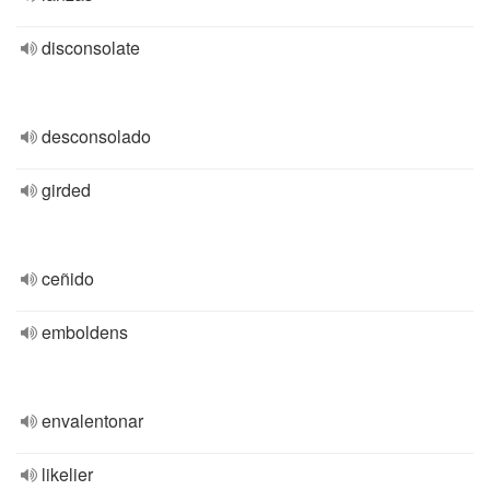
disconsolate
desconsolado
girded
ceñido
emboldens
envalentonar
likelier