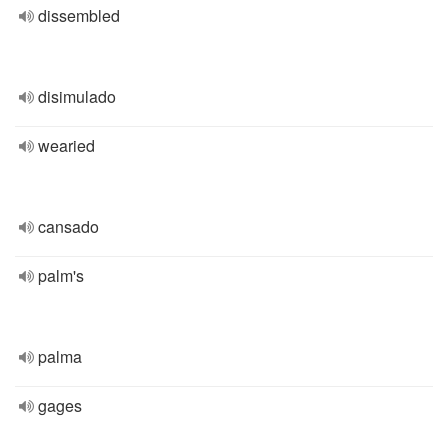
dissembled
disimulado
wearied
cansado
palm's
palma
gages