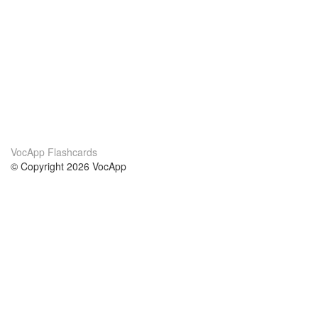
VocApp Flashcards
© Copyright 2026 VocApp
02-798 Mielczarskiego 8/58
Warsaw, Poland (EU)