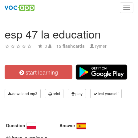
Toggl
navig
esp 47 la education
0
15 flashcards
rymer
start learning
download mp3
print
play
test yourself
Question
Answer
fraza, wyrażenie