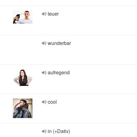
teuer
wunderbar
aufregend
cool
in (+Dativ)