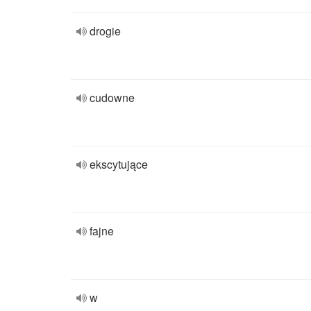
drogie
cudowne
ekscytujące
fajne
w