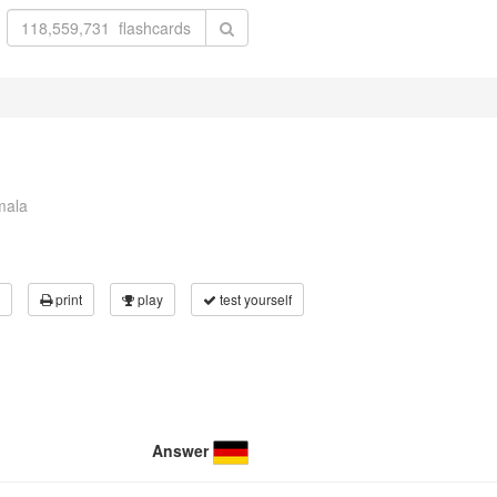
mala
print
play
test yourself
Answer