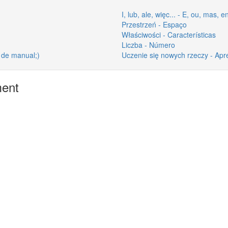
I, lub, ale, więc... - E, ou, mas, e
Przestrzeń - Espaço
Właściwości - Características
Liczba - Número
 de manual;)
Uczenie się nowych rzeczy - Apr
ment