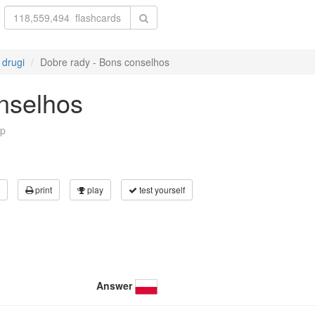
 drugi
Dobre rady - Bons conselhos
nselhos
p
print
play
test yourself
Answer