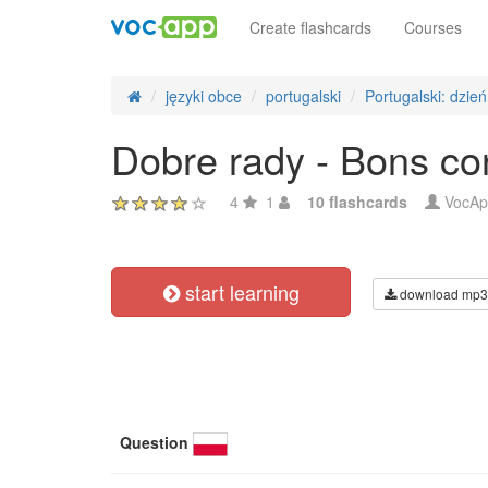
Create flashcards
Courses
języki obce
portugalski
Portugalski: dzień
Dobre rady - Bons co
4
1
10 flashcards
VocAp
start learning
download mp3
Question