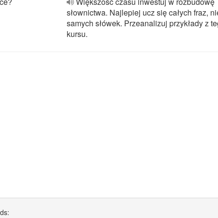
yce?
Większość czasu inwestuj w rozbudowę
słownictwa. Najlepiej ucz się całych fraz, ni
samych słówek. Przeanalizuj przykłady z t
kursu.
rds: