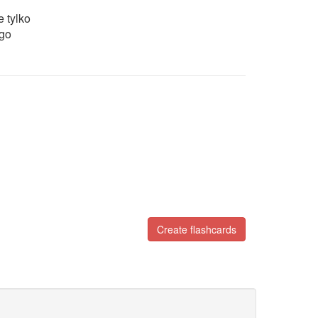
e tylko
ego
Create flashcards