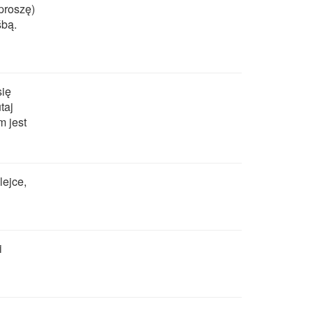
(proszę)
śbą.
się
taj
m jest
lejce,
i