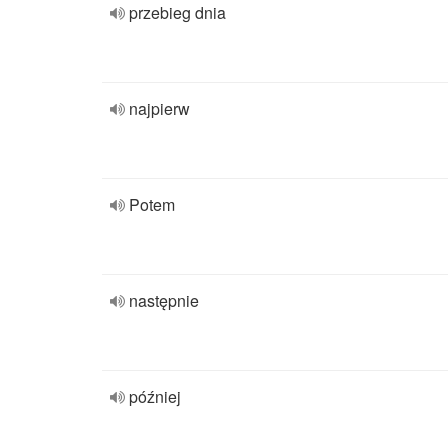
przebieg dnia
najpierw
Potem
następnie
później