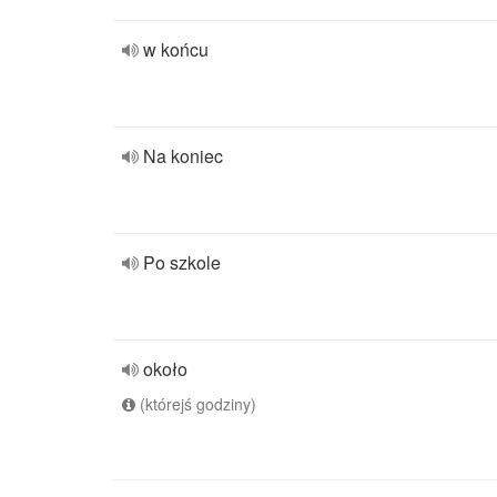
w końcu
Na koniec
Po szkole
około
(którejś godziny)