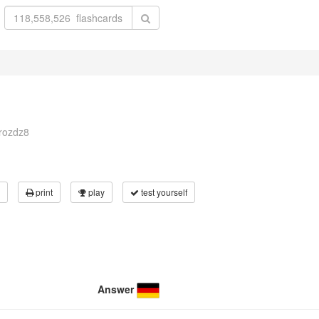
drozdz8
print
play
test yourself
Answer