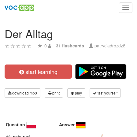
Toggl
navig
Der Alltag
0
31 flashcards
patrycjadrozdz8
start learning
download mp3
print
play
test yourself
Question
Answer
wstawać