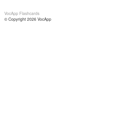
VocApp Flashcards
© Copyright 2026 VocApp
02-798 Mielczarskiego 8/58
Warsaw, Poland (EU)
About Us
Conditions
our team
100% guarantee
Blog
privacy policy
terms
Contact
GDPR
contact
Courses
Help