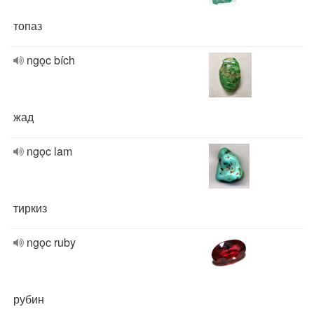
топаз
ngọc bích
жад
ngọc lam
тиркиз
ngọc ruby
рубин