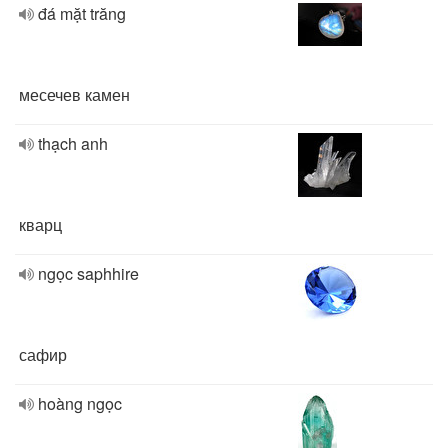
đá mặt trăng
месечев камен
thạch anh
кварц
ngọc saphhire
сафир
hoàng ngọc