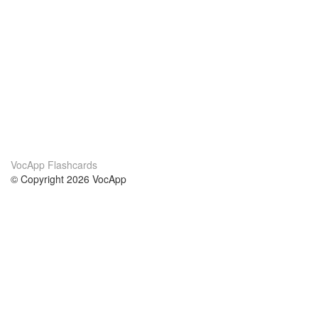
VocApp Flashcards
© Copyright 2026 VocApp
02-798 Mielczarskiego 8/58
Warsaw, Poland (EU)