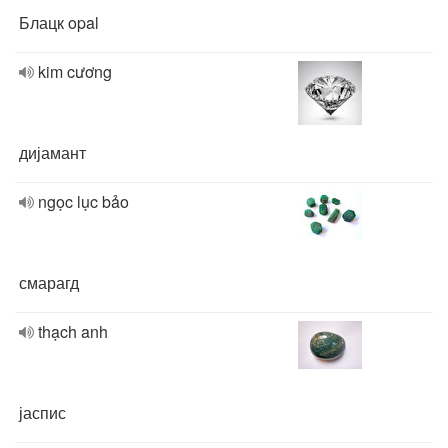
Блацк opal
kim cương
дијамант
ngọc lục bảo
смарагд
thạch anh
јаспис