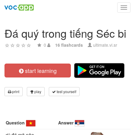
Toggl
navig
Đá quý trong tiếng Séc bi
0
16 flashcards
ultimate.vi.sr
start learning
print
play
test yourself
Question
Answer
đá mã não