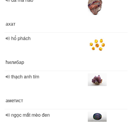
ахат
hổ phách
ћилибар
thạch anh tím
аметист
ngọc mắt mèo đen